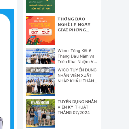
NAM - THỐNG
NHẤT ĐẤT NƯỚC
𝗧𝗛𝗢̂𝗡𝗚 𝗕𝗔́𝗢
𝗡𝗚𝗛𝗜̉ 𝗟𝗘̂̃ 𝗡𝗚𝗔̀𝗬
𝗚𝗜𝗔̉𝗜 𝗣𝗛𝗢́𝗡𝗚
𝗠𝗜𝗘̂̀𝗡 𝗡𝗔𝗠 (𝟯𝟬/𝟰)
𝗩𝗔̀ 𝗡𝗚𝗔̀𝗬 𝗤𝗨𝗢̂́𝗖
𝗧𝗘̂́ 𝗟𝗔𝗢 Đ𝗢̣̂𝗡𝗚
Wico : Tổng Kết 6
(𝟭/𝟱)
Tháng Đầu Năm và
Triển Khai Nhiệm Vụ
Công Tác 6 Tháng
WICO TUYỂN DỤNG
Cuối Năm 2024
NHÂN VIÊN XUẤT
NHẬP KHẨU THÁNG
07/2024
TUYỂN DỤNG NHÂN
VIÊN KỸ THUẬT
THÁNG 07/2024