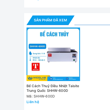
Nguồn điện
220±22v 50±1Hz
Dải nhiệt độ
RT+5~100℃
SẢN PHẨM ĐÃ XEM
Công suất
2000w ± 10%
Độ đồng nhất
±1℃
Kích thước
600×300×200
Video - Hình ảnh
Bể Cách Thuỷ Điều Nhiệt Taisite
Trung Quốc SHHW-600D
Mã: SHHW-600D
Liên hệ