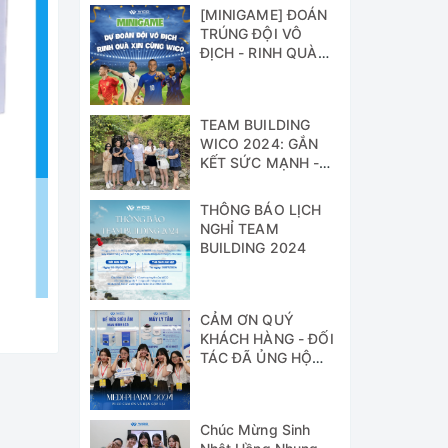
[MINIGAME] ĐOÁN
TRÚNG ĐỘI VÔ
ĐỊCH - RINH QUÀ
XỊN CÙNG WICO!!!
TEAM BUILDING
WICO 2024: GẮN
KẾT SỨC MẠNH -
VỮNG BƯỚC
THÀNH CÔNG
THÔNG BÁO LỊCH
NGHỈ TEAM
BUILDING 2024
CẢM ƠN QUÝ
KHÁCH HÀNG - ĐỐI
TÁC ĐÃ ỦNG HỘ
WICO TẠI TRIỂN
LÃM MEDI-PHARM
2024
Chúc Mừng Sinh