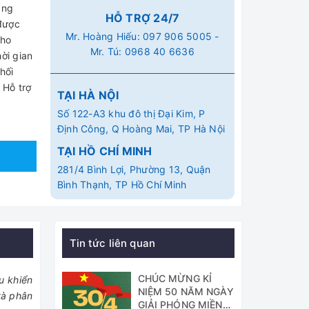
ãng
HỖ TRỢ 24/7
 được
Mr. Hoàng Hiếu:
097 906 5005
-
cho
Mr. Tú:
0968 40 6636
ời gian
hối
 Hỗ trợ
TẠI HÀ NỘI
Số 122-A3 khu đô thị Đại Kim, P
Định Công, Q Hoàng Mai, TP Hà Nội
TẠI HỒ CHÍ MINH
281/4 Bình Lợi, Phường 13, Quận
Bình Thạnh, TP Hồ Chí Minh
Tin tức liên quan
CHÚC MỪNG KỈ
u khiển
NIỆM 50 NĂM NGÀY
và phân
GIẢI PHÓNG MIỀN