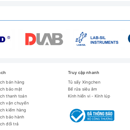
ách
Truy cập nhanh
ách bán hàng
Tủ sấy Xingchen
ách bảo mật
Bể rửa siêu âm
ch thanh toán
Kính hiển vi - Kính lúp
ách vận chuyển
ách kiểm hàng
nhiệt Taisite SHHW-600D - Giá tốt tại Wico
ách bảo hành
ch đổi trả