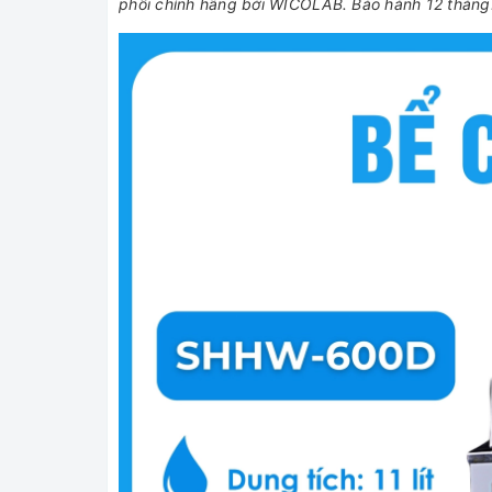
phối chính hãng bởi WICOLAB. Bảo hành 12 tháng.