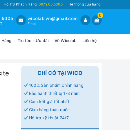
Hỗ Trợ Khách Hàng:
0979.06.5005
Hệ thống cửa hàng
0
 5005
wicolab.vn@gmail.com
/7
Email
o Hàng
Tin tức - Ưu đãi
Về Wicolab
Liên hệ
ite
CHỈ CÓ TẠI WICO
100% Sản phẩm chính hãng
Bảo hành thiết bị 1-3 năm
Cam kết giá tốt nhất
Giao hàng toàn quốc
Hỗ trợ kỹ thuật 24/7