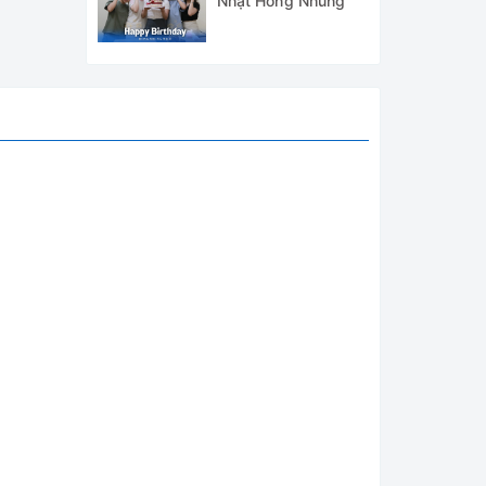
Nhật Hồng Nhung
àm việc
, buồng
hệ sinh