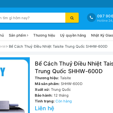
097 906
Hotline 24
hủ
Sản phẩm
Thương hiệu
Uỷ quyền hãng
Nhật Ký Gia
Bể Cách Thuỷ Điều Nhiệt Taisite Trung Quốc SHHW-600D
SHHW
Bể Cách Thuỷ Điều Nhiệt Tais
Trung Quốc SHHW-600D
Thương hiệu:
Taisite
Mã sản phẩm:
SHHW-600D
Xuất xứ:
Trung Quốc
Bảo hành:
12 tháng
Tình trạng:
Còn hàng
Liên hệ