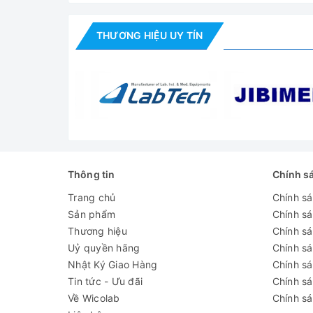
THƯƠNG HIỆU UY TÍN
Thông tin
Chính s
Trang chủ
Chính s
Sản phẩm
Chính s
Thương hiệu
Chính sá
Uỷ quyền hãng
Chính s
Nhật Ký Giao Hàng
Chính s
Bể cách thủy điều 
Tin tức - Ưu đãi
Chính s
Về Wicolab
Chính sá