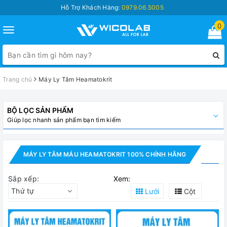
Hỗ Trợ Khách Hàng:
0979.06.5005
0
Toggle
navigation
Trang chủ
Máy Ly Tâm Heamatokrit
BỘ LỌC SẢN PHẨM
Giúp lọc nhanh sản phẩm bạn tìm kiếm
MÁY LY TÂM MÁU HEAMATOKRIT 100% CHÍNH HÃNG
Sắp xếp:
Xem:
Thứ tự
Lưới
Cột