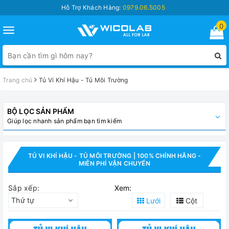
Hỗ Trợ Khách Hàng:
0979.06.5005
0
Toggle
navigation
Trang chủ
Tủ Vi Khí Hậu - Tủ Môi Trường
BỘ LỌC SẢN PHẨM
Giúp lọc nhanh sản phẩm bạn tìm kiếm
TỦ VI KHÍ HẬU - TỦ MÔI TRƯỜNG | 100% CHÍNH HÃNG -
MIỄN PHÍ VẬN CHUYỂN
Sắp xếp:
Xem:
Thứ tự
Lưới
Cột