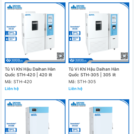
Tủ Vi Khí Hậu Daihan Hàn
Tủ Vi Khí Hậu Daihan Hàn
Quốc STH-420 | 420 lít
Quốc STH-305 | 305 lít
Mã: STH-420
Mã: STH-305
Liên hệ
Liên hệ