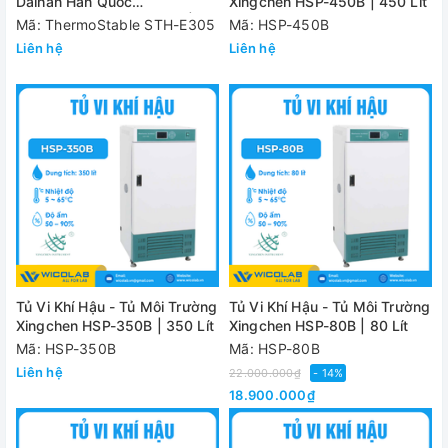
Daihan Hàn Quốc
Xingchen HSP-450B | 450 Lít
ThermoStable STH-E305 |
Mã: ThermoStable STH-E305
Mã: HSP-450B
305 Lít
Liên hệ
Liên hệ
Tủ Vi Khí Hậu - Tủ Môi Trường
Tủ Vi Khí Hậu - Tủ Môi Trường
Xingchen HSP-350B | 350 Lít
Xingchen HSP-80B | 80 Lít
Mã: HSP-350B
Mã: HSP-80B
Liên hệ
22.000.000₫
- 14%
18.900.000₫