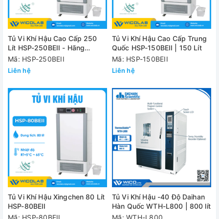
Tủ Vi Khí Hậu Cao Cấp 250
Tủ Vi Khí Hậu Cao Cấp Trung
Lít HSP-250BEII - Hãng
Quốc HSP-150BEII | 150 Lít
Xingchen
Mã: HSP-250BEII
Mã: HSP-150BEII
Liên hệ
Liên hệ
Tủ Vi Khí Hậu Xingchen 80 Lít
Tủ Vi Khí Hậu -40 Độ Daihan
HSP-80BEII
Hàn Quốc WTH-L800 | 800 lít
Mã: HSP-80BEII
Mã: WTH-L800