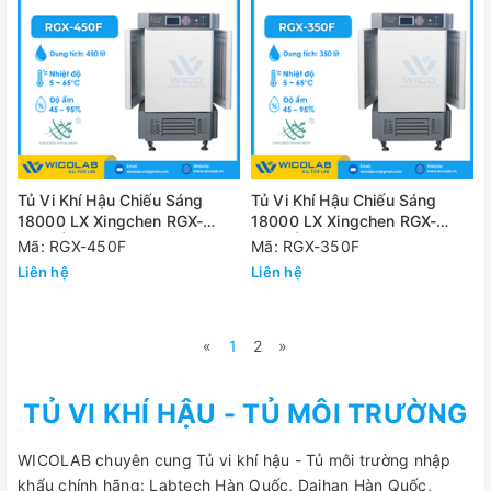
Tủ Vi Khí Hậu Chiếu Sáng
Tủ Vi Khí Hậu Chiếu Sáng
18000 LX Xingchen RGX-
18000 LX Xingchen RGX-
450F | 450 Lít
350F | 350 Lít
Mã: RGX-450F
Mã: RGX-350F
Liên hệ
Liên hệ
«
1
2
»
TỦ VI KHÍ HẬU - TỦ MÔI TRƯỜNG
WICOLAB chuyên cung Tủ vi khí hậu - Tủ môi trường nhập
khẩu chính hãng: Labtech Hàn Quốc, Daihan Hàn Quốc,