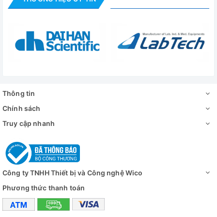
nhiệt độ
Dải độ ẩm điều
45 – 95%
chỉnh
Thời gian cài
1 ~ 9999 phút
đặt
Độ chính xác độ
± 3%RH
ẩm
Thông tin
Chính sách
Kích thước
680 x 600 x 1000 mm
trong (DxWxH)
Truy cập nhanh
Kích thước
910 x 870 x 1790 mm
ngoài (DxWxH)
+ Bên trong: inox 304 tráng gương
Công ty TNHH Thiết bị và Công nghệ Wico
Phương thức thanh toán
+ Bên ngoài: thép cán lạnh phun sơn tĩnh 
Vật liệu cấu tạo
+ Hệ thống gia nhiệt bằng ống thép không