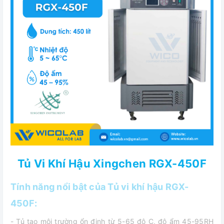
Tủ Vi Khí Hậu Xingchen RGX-450F
Tính năng nổi bật của Tủ vi khí hậu RGX-
450F:
- Tủ tạo môi trường ổn định từ 5-65 độ C, độ ẩm 45-95RH