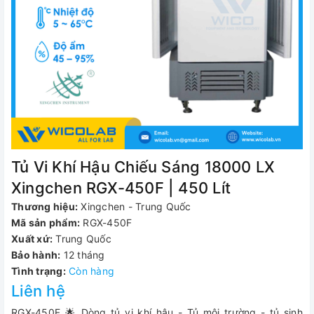
Tủ Vi Khí Hậu Chiếu Sáng 18000 LX
Xingchen RGX-450F | 450 Lít
Thương hiệu:
Xingchen - Trung Quốc
Mã sản phẩm:
RGX-450F
Xuất xứ:
Trung Quốc
Bảo hành:
12 tháng
Tình trạng:
Còn hàng
Liên hệ
RGX-450F 🌟 Dòng tủ vi khí hậu - Tủ môi trường - tủ sinh