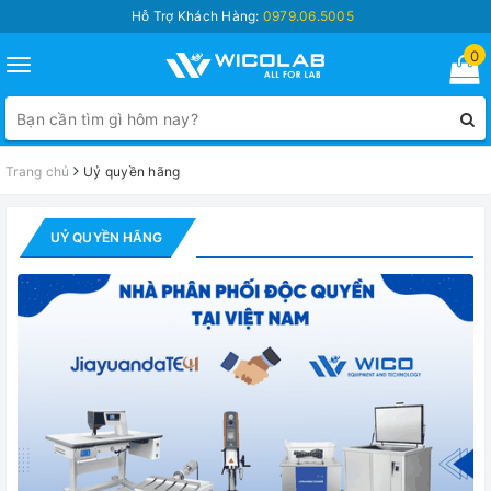
Hỗ Trợ Khách Hàng:
0979.06.5005
0
Toggle
navigation
Trang chủ
Uỷ quyền hãng
UỶ QUYỀN HÃNG