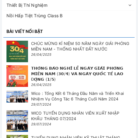
Thiết Bị Thí Nghiệm
Nồi Hấp Tiệt Trùng Class B
BÀI VIẾT NỔI BẬT
CHÚC MỪNG KỈ NIỆM 50 NĂM NGÀY GIẢI PHÓNG
MIỀN NAM - THỐNG NHẤT ĐẤT NƯỚC
26/04/2025
𝗧𝗛𝗢̂𝗡𝗚 𝗕𝗔́𝗢 𝗡𝗚𝗛𝗜̉ 𝗟𝗘̂̃ 𝗡𝗚𝗔̀𝗬 𝗚𝗜𝗔̉𝗜 𝗣𝗛𝗢́𝗡𝗚
𝗠𝗜𝗘̂̀𝗡 𝗡𝗔𝗠 (𝟯𝟬/𝟰) 𝗩𝗔̀ 𝗡𝗚𝗔̀𝗬 𝗤𝗨𝗢̂́𝗖 𝗧𝗘̂́ 𝗟𝗔𝗢
Đ𝗢̣̂𝗡𝗚 (𝟭/𝟱)
26/04/2025
Wico : Tổng Kết 6 Tháng Đầu Năm và Triển Khai
Nhiệm Vụ Công Tác 6 Tháng Cuối Năm 2024
29/07/2024
WICO TUYỂN DỤNG NHÂN VIÊN XUẤT NHẬP
KHẨU THÁNG 07/2024
29/07/2024
TUYỂN DỤNG NHÂN VIÊN KỸ THUẬT THÁNG