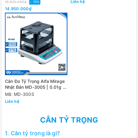
Liên hệ
18.500.000₫
- 19%
14.950.000₫
Cân Đo Tỷ Trọng Alfa Mirage
Nhật Bản MD-300S | 0.01g -
300g
Mã: MD-300S
Liên hệ
CÂN TỶ TRỌNG
1. Cân tỷ trọng là gì?