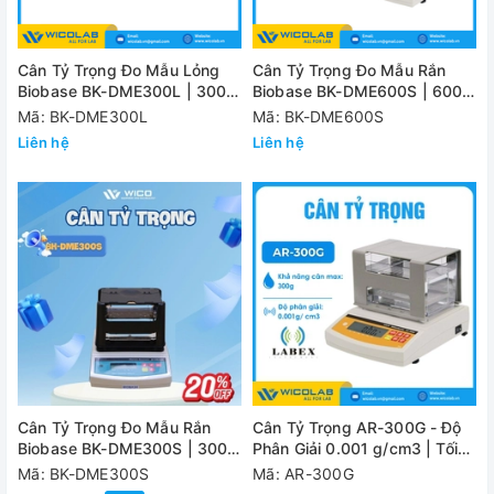
Cân Tỷ Trọng Đo Mẫu Lỏng
Cân Tỷ Trọng Đo Mẫu Rắn
Biobase BK-DME300L | 300
Biobase BK-DME600S | 600
Gram
Gram
Mã: BK-DME300L
Mã: BK-DME600S
Liên hệ
Liên hệ
Cân Tỷ Trọng Đo Mẫu Rắn
Cân Tỷ Trọng AR-300G - Độ
Biobase BK-DME300S | 300
Phân Giải 0.001 g/cm3 | Tối
Gram
Đa 300g
Mã: BK-DME300S
Mã: AR-300G