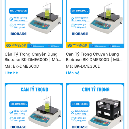
Cân Tỷ Trọng Chuyên Dụng
Cân Tỷ Trọng Chuyên Dụng
Biobase BK-DME600D | Mẫu
Biobase BK-DME300D | Mẫu
Rắn & Mẫu Lỏng
Rắn & Mẫu Lỏng
Mã: BK-DME600D
Mã: BK-DME300D
Liên hệ
Liên hệ