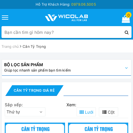
Hỗ Trợ Khách Hàng:
0979.06.5005
0
Toggle
navigation
Trang chủ
Cân Tỷ Trọng
BỘ LỌC SẢN PHẨM
Giúp lọc nhanh sản phẩm bạn tìm kiếm
CÂN TỶ TRỌNG GIÁ RẺ
Sắp xếp:
Xem:
Thứ tự
Lưới
Cột