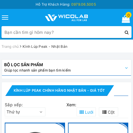
Hỗ Trợ Khách Hàng:
0979.06.5005
0
Toggle
navigation
Trang chủ
Kính Lúp Peak - Nhật Bản
BỘ LỌC SẢN PHẨM
Giúp lọc nhanh sản phẩm bạn tìm kiếm
KÍNH LÚP PEAK CHÍNH HÃNG NHẬT BẢN - GIÁ TỐT
Sắp xếp:
Xem:
Thứ tự
Lưới
Cột