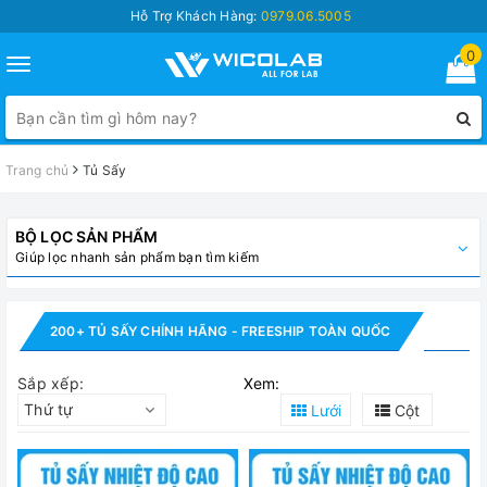
Hỗ Trợ Khách Hàng:
0979.06.5005
0
Toggle
navigation
Trang chủ
Tủ Sấy
BỘ LỌC SẢN PHẨM
Giúp lọc nhanh sản phẩm bạn tìm kiếm
200+ TỦ SẤY CHÍNH HÃNG - FREESHIP TOÀN QUỐC
Sắp xếp:
Xem:
Thứ tự
Lưới
Cột