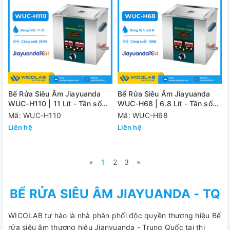
Bể Rửa Siêu Âm Jiayuanda
Bể Rửa Siêu Âm Jiayuanda
WUC-H110 | 11 Lít - Tần số
WUC-H68 | 6.8 Lít - Tần số
cao
cao
Mã: WUC-H110
Mã: WUC-H68
Liên hệ
Liên hệ
«
1
2
3
»
BỂ RỬA SIÊU ÂM JIAYUANDA - TQ
WICOLAB tự hào là nhà phân phối độc quyền thương hiệu Bể
rửa siêu âm thương hiệu Jianyuanda - Trung Quốc tại thị