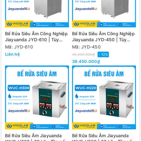
Bể Rửa Siêu Âm Công Nghiệp
Bể Rửa Siêu Âm Công Nghiệp
Jiayuanda JYD-610 | Tùy
Jiayuanda JYD-450 | Tùy
Chỉnh Kích Thước
Chỉnh Kích Thước
Mã: JYD-610
Mã: JYD-450
Liên hệ
45.000.000₫
- 12%
39.450.000₫
Bể Rửa Siêu Âm Jiayuanda
Bể Rửa Siêu Âm Jiayuanda