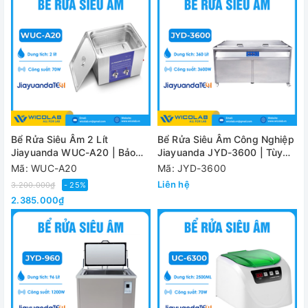
Bể Rửa Siêu Âm 2 Lít
Bể Rửa Siêu Âm Công Nghiệp
Jiayuanda WUC-A20 | Bảo
Jiayuanda JYD-3600 | Tùy
Hành 12 Tháng
Chỉnh Kích Thước
Mã: WUC-A20
Mã: JYD-3600
Liên hệ
3.200.000₫
- 25%
2.385.000₫