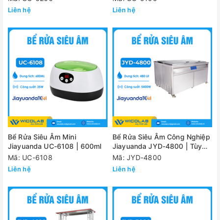
Liên hệ
Liên hệ
Bể Rửa Siêu Âm Mini
Bể Rửa Siêu Âm Công Nghiệp
Jiayuanda UC-6108 | 600ml
Jiayuanda JYD-4800 | Tùy
Chỉnh Kích Thước
Mã: UC-6108
Mã: JYD-4800
Liên hệ
Liên hệ