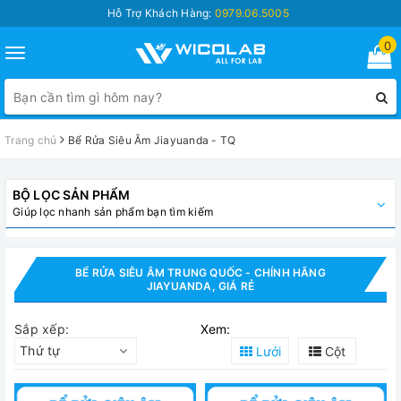
Hỗ Trợ Khách Hàng:
0979.06.5005
0
Toggle
navigation
Trang chủ
Bể Rửa Siêu Âm Jiayuanda - TQ
BỘ LỌC SẢN PHẨM
Giúp lọc nhanh sản phẩm bạn tìm kiếm
BỂ RỬA SIÊU ÂM TRUNG QUỐC - CHÍNH HÃNG
JIAYUANDA, GIÁ RẺ
Sắp xếp:
Xem:
Thứ tự
Lưới
Cột