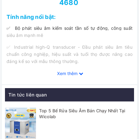
4680
Tính năng nổi bật:
✅ Bộ phát siêu âm kiểm soát tần số tự động, công suất
siêu âm mạnh mẽ
✅ Industrial high-Q transducer - Đầu phát siêu âm tiêu
chuẩn công nghiệp, hiệu suất và tuổi thọ được nâng cao
đáng kể so với mẫu thông thường.
✅ Bộ điều khiển thân thiện đễ sử dụng với các chức năng:
Xem thêm
Gia nhiệt tôi đa 100 độ C, Cài đặt thời gian 0 đến 9 giờ 59
phút, điều chỉnh mức công suất siêu âm 0-100%...
Tin tức liên quan
✅ Ngoài ra khách hàng có thể lựa chọn thêm 1 số tính năng
(option) khi đặt hàng như: Nâng rỏ tự động, hệ thống xả
Top 5 Bể Rửa Siêu Âm Bán Chạy Nhất Tại
tràn, lọc tuần hoàn...
Wicolab
Ứng dụng: