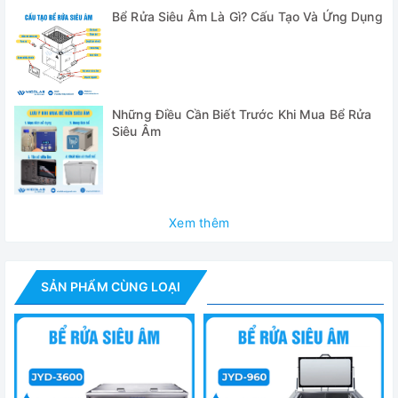
Bể Rửa Siêu Âm Là Gì? Cấu Tạo Và Ứng Dụng
Những Điều Cần Biết Trước Khi Mua Bể Rửa
Siêu Âm
- Công nghiệp xử lý phun bề mặt: (làm sạch các chất đính
Xem thêm
kèm: dầu, phoi cơ học, chất mài mòn, bụi, sáp đánh bóng)
Loại bỏ cặn cacbon trước khi mạ, loại bỏ vảy oxit, loại bỏ
dầu đánh bóng, tẩy dầu mỡ và tẩy rửa, làm sạch trước khi
SẢN PHẨM CÙNG LOẠI
mạ ion, xử lý bề mặt phôi kim loại, vv... Các sản phẩm đánh
bóng thép không gỉ, dao thép không gỉ, bộ đồ ăn, dao, ổ
khóa, đồ trang trí bằng tay, làm sạch trước khi mạ...
- Công nghiệp máy móc: (làm sạch các phụ kiện: dầu cắt
gọt, hạt mài, mạt sắt, bụi, dấu vân tay). Tẩy dầu mỡ chống