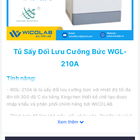
Tủ Sấy Đối Lưu Cưỡng Bức WGL-
210A
Tính năng:
- WGL-210A là tủ sấy đối lưu cưỡng bức với nhiệt độ tối đa
lên tới 300 độ C do hãng Xingchen thiết kế chế tạo được
nhập khẩu và phân phối chính hãng bởi WICOLAB.
- Thích hợp để làm khô mẫu, nấu chảy sáp, Parafin và xử lý
Xem thêm
nhiệt trong phòng thí nghiệm, nhà máy các trường cao
đẳng và đại học, viện nghiên cứu khoa học. Trong các lĩnh
vực Y tế, dược phẩm, thực phẩm đồ uống, thức an chăn