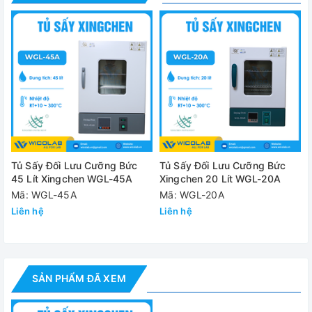
- Tài liệu Hướng dẫn sử dụng
Thông số kỹ thuật
Model
WGL-210A
Thể tích buồng
210 lít
sấy
Phạm vi nhiệt độ
RT+10°C - 300°C
Tủ Sấy Đối Lưu Cưỡng Bức
Tủ Sấy Đối Lưu Cưỡng Bức
45 Lít Xingchen WGL-45A
Xingchen 20 Lít WGL-20A
Độ phân giải
±0.1°C
Mã: WGL-45A
Mã: WGL-20A
Liên hệ
Độ chính xác nhiệt
Liên hệ
±1°C
độ
Vật liệu
Bên trong tủ được làm bằng thép. Bên n
SẢN PHẨM ĐÃ XEM
Kích thước trong
500 x 600 x 700 mm
Kích thước ngoài
705 x 735 x 1190 mm