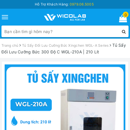
Hỗ Trợ Khách Hàng:
0979.06.5005
0
Toggle
navigation
Tủ Sấy
Trang chủ
Tủ Sấy Đối Lưu Cưỡng Bức Xingchen WGL-A Series
Đối Lưu Cưỡng Bức 300 Độ C WGL-210A | 210 Lít