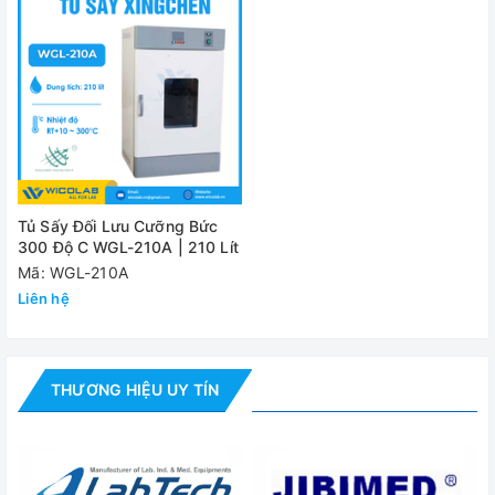
Nguồn điện
220V
Công suất
3000w
Khối lượng
68kg
(NW/GW)
Đánh giá
Tủ Sấy Đối Lưu Cưỡng Bức
300 Độ C WGL-210A | 210 Lít
Mã: WGL-210A
Liên hệ
THƯƠNG HIỆU UY TÍN