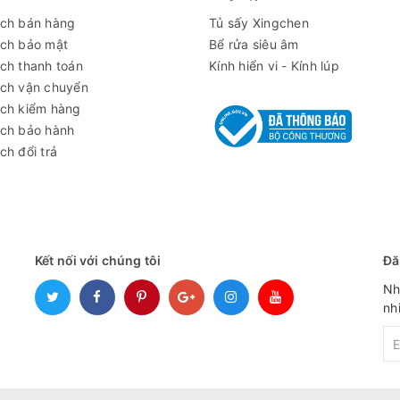
ách bán hàng
Tủ sấy Xingchen
ách bảo mật
Bể rửa siêu âm
ch thanh toán
Kính hiển vi - Kính lúp
ách vận chuyển
ách kiểm hàng
ách bảo hành
ch đổi trả
gương
Kết nối với chúng tôi
Đă
un sơn tĩnh điện
Nh
g thép không gỉ
nh
thane