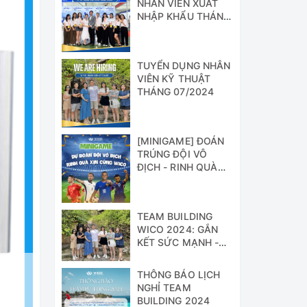
NHÂN VIÊN XUẤT
NHẬP KHẨU THÁNG
07/2024
TUYỂN DỤNG NHÂN
VIÊN KỸ THUẬT
THÁNG 07/2024
[MINIGAME] ĐOÁN
TRÚNG ĐỘI VÔ
ĐỊCH - RINH QUÀ
XỊN CÙNG WICO!!!
TEAM BUILDING
WICO 2024: GẮN
KẾT SỨC MẠNH -
VỮNG BƯỚC
THÀNH CÔNG
THÔNG BÁO LỊCH
NGHỈ TEAM
BUILDING 2024