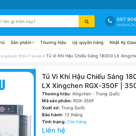
097 906
Hotline 24
hủ
Sản phẩm
Thương hiệu
Uỷ quyền hãng
Nhật Ký Gia
Tủ Vi Khí Hậu Chiếu Sáng 18000 LX Xingch
rung Quốc RGX-F Series
Tủ Vi Khí Hậu Chiếu Sáng 18
LX Xingchen RGX-350F | 350
Thương hiệu:
Xingchen - Trung Quốc
Mã sản phẩm:
RGX-350F
Xuất xứ:
Trung Quốc
Bảo hành:
12 tháng
Tình trạng:
Còn hàng
Liên hệ