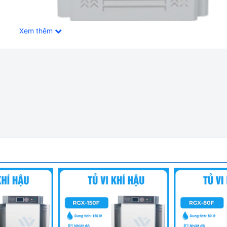
Xem thêm
 Sáng 18000 LX Xingchen RGX-350F
GX-350F:
 45-95RH cùng điều kiện chiếu sáng 4 mặt có thể điều chỉnh từ 
tế, Dược phẩm (thử lão hóa thuốc cấp tốc), Nông nghiệp (làm 
), Lâm nghiệp, Sinh học (nuôi cấy vi khuẩn), Môi trường và Thự
 vật liệu trong điều kiện giả lập môi trường khắc nghiệt…
ình LCD có đèn nền giúp người sử dụng dễ dàng vận hành với ch
 có thể cài đặt theo chương trình tự động (tối đa 30 phân đoạn nhiệ