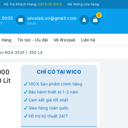
Hỗ Trợ Khách Hàng:
0979.06.5005
Hệ thống cửa hàng
0
 5005
wicolab.vn@gmail.com
/7
Email
o Hàng
Tin tức - Ưu đãi
Về Wicolab
Liên hệ
en RGX-350F | 350 Lít
000
CHỈ CÓ TẠI WICO
 Lít
100% Sản phẩm chính hãng
Bảo hành thiết bị 1-3 năm
Cam kết giá tốt nhất
Giao hàng toàn quốc
Hỗ trợ kỹ thuật 24/7