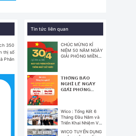
Tin tức liên quan
CHÚC MỪNG KỈ
ích 350
NIỆM 50 NĂM NGÀY
n thị số
GIẢI PHÓNG MIỀN
và Phân
NAM - THỐNG
NHẤT ĐẤT NƯỚC
𝗧𝗛𝗢̂𝗡𝗚 𝗕𝗔́𝗢
𝗡𝗚𝗛𝗜̉ 𝗟𝗘̂̃ 𝗡𝗚𝗔̀𝗬
𝗚𝗜𝗔̉𝗜 𝗣𝗛𝗢́𝗡𝗚
𝗠𝗜𝗘̂̀𝗡 𝗡𝗔𝗠 (𝟯𝟬/𝟰)
𝗩𝗔̀ 𝗡𝗚𝗔̀𝗬 𝗤𝗨𝗢̂́𝗖
𝗧𝗘̂́ 𝗟𝗔𝗢 Đ𝗢̣̂𝗡𝗚
Wico : Tổng Kết 6
(𝟭/𝟱)
Tháng Đầu Năm và
Triển Khai Nhiệm Vụ
Công Tác 6 Tháng
WICO TUYỂN DỤNG
Cuối Năm 2024