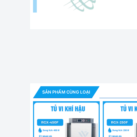
Tủ Vi Khí Hậu Chiếu
Tính năng nổi bật của Tủ vi khí hậu R
SẢN PHẨM CÙNG LOẠI
- Tủ tạo môi trường ổn định từ 5-65 độ C, độ ẩm
LUX. Được sử dụng rộng rãi trong các ngành Y 
trưởng để trồng cây, kiểm tra hạt giống nảy mầm
đồ uống, Trong công nghiệp: Thử nghiệm sản phẩm,
- Tủ được trang bị bộ điều khiển PID với màn h
cài đặt nhiệt độ, độ ẩm, ánh sáng, thời gian... và