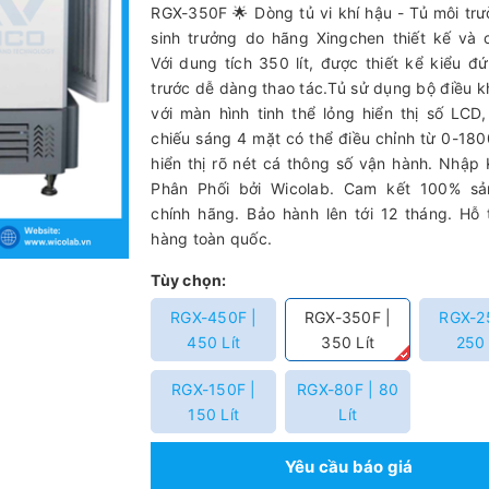
RGX-350F 🌟 Dòng tủ vi khí hậu - Tủ môi trư
sinh trưởng do hãng Xingchen thiết kế và 
Với dung tích 350 lít, được thiết kể kiểu đ
trước dễ dàng thao tác.Tủ sử dụng bộ điều k
với màn hình tinh thể lỏng hiển thị số LCD
chiếu sáng 4 mặt có thể điều chỉnh từ 0-18
hiển thị rõ nét cá thông số vận hành. Nhập
Phân Phối bởi Wicolab. Cam kết 100% s
chính hãng. Bảo hành lên tới 12 tháng. Hỗ 
hàng toàn quốc.
Tùy chọn:
RGX-450F |
RGX-350F |
RGX-2
450 Lít
350 Lít
250 
RGX-150F |
RGX-80F | 80
150 Lít
Lít
Yêu cầu báo giá