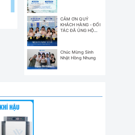
CẢM ƠN QUÝ
KHÁCH HÀNG - ĐỐI
TÁC ĐÃ ỦNG HỘ
WICO TẠI TRIỂN
LÃM MEDI-PHARM
2024
Chúc Mừng Sinh
Nhật Hồng Nhung
0-18000
tủ sinh
c phẩm,
ức năng
t).