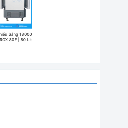
bị.
hợp sẵn
Chiếu Sáng 18000
 rọi
RGX-80F | 80 Lít
thiếu