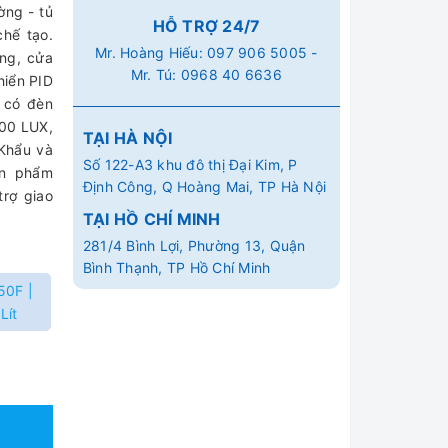
ờng - tủ
HỖ TRỢ 24/7
chế tạo.
Mr. Hoàng Hiếu:
097 906 5005
-
ứng, cửa
Mr. Tú:
0968 40 6636
hiển PID
, có đèn
000 LUX,
TẠI HÀ NỘI
 Khẩu và
Số 122-A3 khu đô thị Đại Kim, P
ản phẩm
Định Công, Q Hoàng Mai, TP Hà Nội
trợ giao
TẠI HỒ CHÍ MINH
281/4 Bình Lợi, Phường 13, Quận
Bình Thạnh, TP Hồ Chí Minh
50F |
Lít