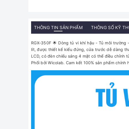
THÔNG TIN SẢN PHẨM
THÔNG SỐ KỸ T
RGX-350F 🌟 Dòng tủ vi khí hậu - Tủ môi trường -
lít, được thiết kể kiểu đứng, cửa trước dễ dàng th
LCD, có đèn chiếu sáng 4 mặt có thể điều chỉnh t
Phối bởi Wicolab. Cam kết 100% sản phẩm chính hã