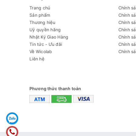
Thời gian cài
Trang chủ
Chính s
1 ~ 9999 phút
đặt
Sản phẩm
Chính s
Thương hiệu
Chính sá
Độ chính xác độ
± 3%RH
Uỷ quyền hãng
Chính s
ẩm
Nhật Ký Giao Hàng
Chính s
Kích thước
Tin tức - Ưu đãi
Chính s
580 x 600 x 1000 mm
trong (DxWxH)
Về Wicolab
Chính sá
Liên hệ
Kích thước
810 x 870 x 1690 mm
ngoài (DxWxH)
+ Bên trong: inox 304 tráng 
Phương thức thanh toán
+ Bên ngoài: thép cán lạnh ph
Vật liệu cấu tạo
+ Hệ thống gia nhiệt bằng ốn
+ Vật liệu cách nhiệt: polyure
Công suất
1200W