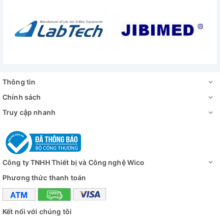
1.5HP
lạnh)
Công suất gia
+ Nhiệt độ: 2kW
nhiệt
+ Độ ẩm: 3kW
Môi chất lạnh
Hệ thống làm lạnh không sử dụng CFC (R
Bộ điều khiển
Bộ điều khiển Smart-Lab
Thông tin
Màn hình
Màn hình cảm ứng TFT LCD 7 inch
Chính sách
Truy cập nhanh
Chương trình
Hỗ trợ nhiều chương trình (theo phân đoạn
Tính năng an
Bảo vệ quá nhiệt, quá dòng, cầu dao chốn
toàn
Công ty TNHH Thiết bị và Công nghệ Wico
+ Bên trong: Thép không gỉ
Vật liệu
+ Bên ngoài: Thép sơn tĩnh điện
Phương thức thanh toán
Kệ
3 kệ thép không gỉ đục lỗ có thể điều chỉnh
Kết nối với chúng tôi
Kích thước