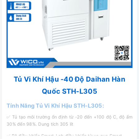
Tủ Vi Khí Hậu -40 Độ Daihan Hàn
Quốc STH-L305
Tính Năng Tủ Vi Khí Hậu STH-L305:
✅ Tủ tạo môi trường ổn định từ -20 đến +100 độ C, độ ẩm
30% đến 98%. Dung tích 305 lít
✅ Bộ điều khiển Smart-Lab điều khiển từ xa qua Smart