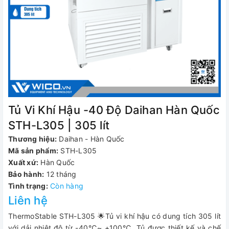
Tủ Vi Khí Hậu -40 Độ Daihan Hàn Quốc
STH-L305 | 305 lít
Thương hiệu:
Daihan - Hàn Quốc
Mã sản phẩm:
STH-L305
Xuất xứ:
Hàn Quốc
Bảo hành:
12 tháng
Tình trạng:
Còn hàng
Liên hệ
ThermoStable STH-L305 🌟Tủ vi khí hậu có dung tích 305 lít
với dải nhiệt độ từ -40℃~ +100℃. Tủ được thiết kế và chế