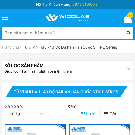
Hỗ Trợ Khách Hàng:
0979.06.5005
0
Toggle
navigation
Trang chủ
Tủ Vi Khí Hậu -40 Độ Daihan Hàn Quốc STH-L Series
BỘ LỌC SẢN PHẨM
Giúp lọc nhanh sản phẩm bạn tìm kiếm
TỦ VI KHÍ HẬU -40 ĐỘ DAIHAN HÀN QUỐC STH-L SERIES
Sắp xếp:
Xem:
Thứ tự
Lưới
Cột