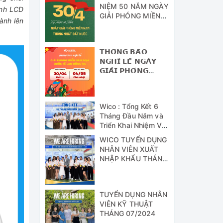
NIỆM 50 NĂM NGÀY
ình LCD
GIẢI PHÓNG MIỀN
ành lên
NAM - THỐNG
NHẤT ĐẤT NƯỚC
𝗧𝗛𝗢̂𝗡𝗚 𝗕𝗔́𝗢
𝗡𝗚𝗛𝗜̉ 𝗟𝗘̂̃ 𝗡𝗚𝗔̀𝗬
𝗚𝗜𝗔̉𝗜 𝗣𝗛𝗢́𝗡𝗚
𝗠𝗜𝗘̂̀𝗡 𝗡𝗔𝗠 (𝟯𝟬/𝟰)
𝗩𝗔̀ 𝗡𝗚𝗔̀𝗬 𝗤𝗨𝗢̂́𝗖
𝗧𝗘̂́ 𝗟𝗔𝗢 Đ𝗢̣̂𝗡𝗚
Wico : Tổng Kết 6
(𝟭/𝟱)
Tháng Đầu Năm và
Triển Khai Nhiệm Vụ
Công Tác 6 Tháng
WICO TUYỂN DỤNG
Cuối Năm 2024
NHÂN VIÊN XUẤT
NHẬP KHẨU THÁNG
07/2024
TUYỂN DỤNG NHÂN
VIÊN KỸ THUẬT
THÁNG 07/2024