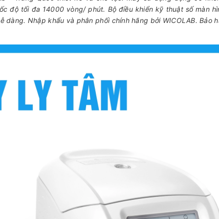
 tốc độ tối đa 14000 vòng/ phút. Bộ điều khiển kỹ thuật số màn h
t dễ dàng. Nhập khẩu và phân phối chính hãng bởi WICOLAB. Bảo h