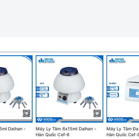
eamatokrit Dlab Mỹ DM1424
1424:
cao không cần bảo trì. Có thể đạt tốc độ tối đa 14000 vòng/ phút.
ển tốc độ và thời gian chính xác, cài đặt dễ dàng.
nhanh chóng và dễ dàng.
pm. Ngoài ra khách hàng có thể lựa chọn thêm rotor 24 ống 1.5/ 2.
ml Daihan -
Máy Ly Tâm 6x15ml Daihan -
Máy Ly Tâm Đa
Hàn Quốc Cef-6
Hàn Quốc Cef-D