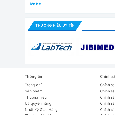
tốc
Liên hệ
Kích thước
280×364×274mm
[D×W×H]
THƯƠNG HIỆU UY TÍN
Khối lượng
10kg
Đạt chứng chỉ
CE cTÜVus FCC MCA
Tính năng khác
Chuyển đổi tốc độ quay/ R
Đánh giá
Thông tin
Chính s
Trang chủ
Chính s
Sản phẩm
Chính s
Thương hiệu
Chính sá
Uỷ quyền hãng
Chính s
Nhật Ký Giao Hàng
Chính s