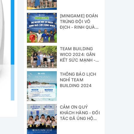
[MINIGAME] ĐOÁN
TRÚNG ĐỘI VÔ
ĐỊCH - RINH QUÀ
XỊN CÙNG WICO!!!
TEAM BUILDING
WICO 2024: GẮN
KẾT SỨC MẠNH -
VỮNG BƯỚC
THÀNH CÔNG
THÔNG BÁO LỊCH
NGHỈ TEAM
BUILDING 2024
CẢM ƠN QUÝ
KHÁCH HÀNG - ĐỐI
TÁC ĐÃ ỦNG HỘ
WICO TẠI TRIỂN
LÃM MEDI-PHARM