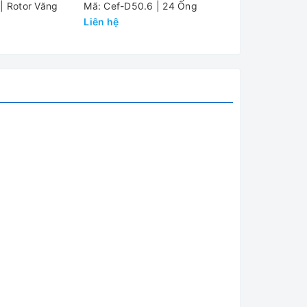
| Rotor Văng
Mã: Cef-D50.6 | 24 Ống
Mã: Cef-D50.6
Liên hệ
Liên hệ
thường