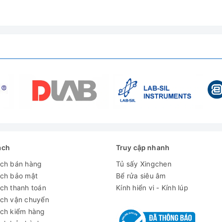
CF, cảnh báo bằng âm thanh, ly tâm trong thời gian ngắn
ách
Truy cập nhanh
ách bán hàng
Tủ sấy Xingchen
ách bảo mật
Bể rửa siêu âm
ch thanh toán
Kính hiển vi - Kính lúp
ách vận chuyển
ách kiểm hàng