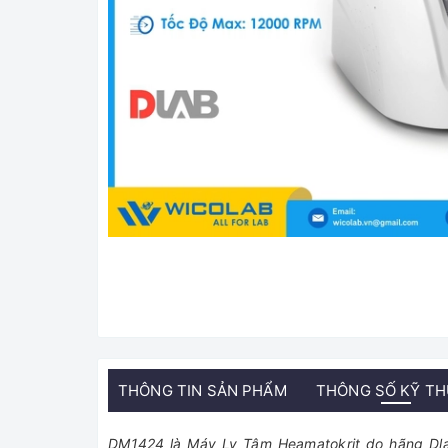
THÔNG TIN SẢN PHẨM
THÔNG SỐ KỸ T
DM1424 là Máy Ly Tâm Heamatokrit do hãng Dla