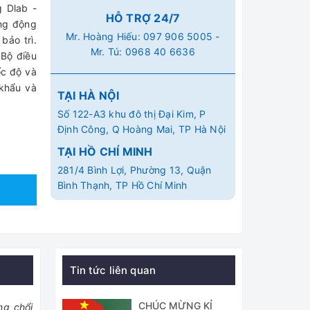
 Dlab -
HỖ TRỢ 24/7
ụng động
Mr. Hoàng Hiếu:
097 906 5005
-
bảo trì.
Mr. Tú:
0968 40 6636
 Bộ điều
ốc độ và
 khẩu và
TẠI HÀ NỘI
Số 122-A3 khu đô thị Đại Kim, P
Định Công, Q Hoàng Mai, TP Hà Nội
TẠI HỒ CHÍ MINH
281/4 Bình Lợi, Phường 13, Quận
Bình Thạnh, TP Hồ Chí Minh
Tin tức liên quan
CHÚC MỪNG KỈ
ng chổi