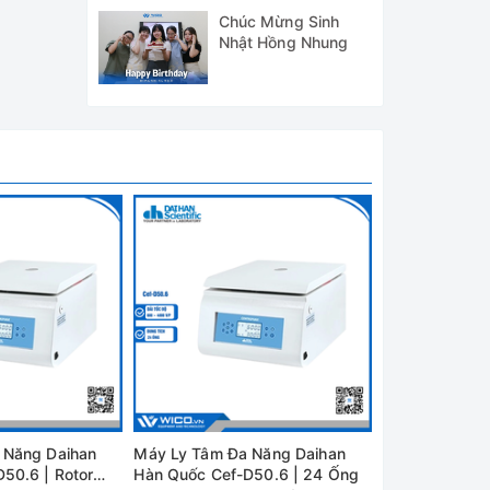
2024
Chúc Mừng Sinh
Nhật Hồng Nhung
0ml.
 Năng Daihan
Máy Ly Tâm Đa Năng Daihan
Máy Ly Tâm Đ
50.6 | Rotor
Hàn Quốc Cef-D50.6 | 24 Ống
Hàn Quốc Cef