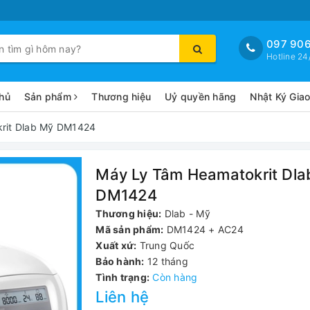
097 906
Hotline 24
hủ
Sản phẩm
Thương hiệu
Uỷ quyền hãng
Nhật Ký Gia
rit Dlab Mỹ DM1424
Máy Ly Tâm Heamatokrit Dla
DM1424
Thương hiệu:
Dlab - Mỹ
Mã sản phẩm:
DM1424 + AC24
Xuất xứ:
Trung Quốc
Bảo hành:
12 tháng
Tình trạng:
Còn hàng
Liên hệ