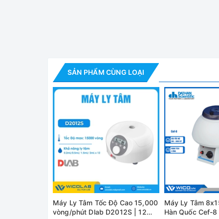
Máy Ly Tâm H
Tính năng nổi bật Máy ly tâm Dlab DM
SẢN PHẨM CÙNG LOẠI
- Máy sử dụng động cơ không chổi than, tuổi thọ 
- Bộ điều khiển kỹ thuật số màn hình LCD điều khi
- Chức năng Pulse operation: Nhấn giữ để chạy 
- Hematocrit rotor: tối đa 24 ống, tốc độ 12000 r
Thông số kỹ thuật
Model
DM1424
200-14000 vòng/ phút
Dải tốc độ
Bước tăng 10 vòng/ phút
Máy Ly Tâm Tốc Độ Cao 15,000
Máy Ly Tâm 8x15
vòng/phút Dlab D2012S | 12
Hàn Quốc Cef-8