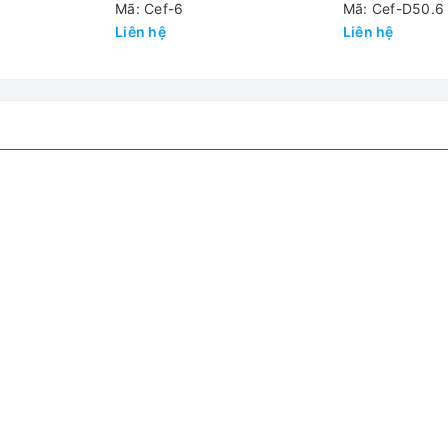
Văng
Mã: Cef-6
Mã: Cef-D50.6 
Liên hệ
Liên hệ
n tục
an
ra quá tốc độ, quá nhiệt, tự động chuẩn đoán, phát hiện các bất 
A; 500W