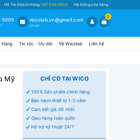
Hỗ Trợ Khách Hàng:
0979.06.5005
Hệ thống cửa hàng
0
 5005
wicolab.vn@gmail.com
/7
Email
o Hàng
Tin tức - Ưu đãi
Về Wicolab
Liên hệ
b Mỹ
CHỈ CÓ TẠI WICO
100% Sản phẩm chính hãng
Bảo hành thiết bị 1-3 năm
Cam kết giá tốt nhất
Giao hàng toàn quốc
Hỗ trợ kỹ thuật 24/7