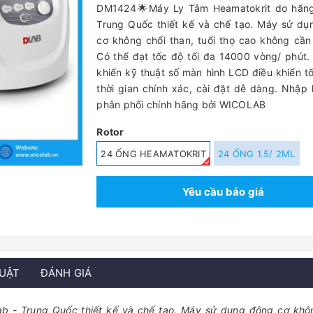
DM1424🌟Máy Ly Tâm Heamatokrit do hãng
Trung Quốc thiết kế và chế tạo. Máy sử d
cơ không chổi than, tuổi thọ cao không cần 
Có thể đạt tốc độ tối đa 14000 vòng/ phút.
khiển kỹ thuật số màn hình LCD điều khiển t
thời gian chính xác, cài đặt dễ dàng. Nhập
phân phối chính hãng bởi WICOLAB
Rotor
24 ỐNG HEAMATOKRIT
24 ỐNG 1.5/ 2ML
Yêu cầu báo giá
HUẬT
ĐÁNH GIÁ
b - Trung Quốc thiết kế và chế tạo. Máy sử dụng động cơ khô