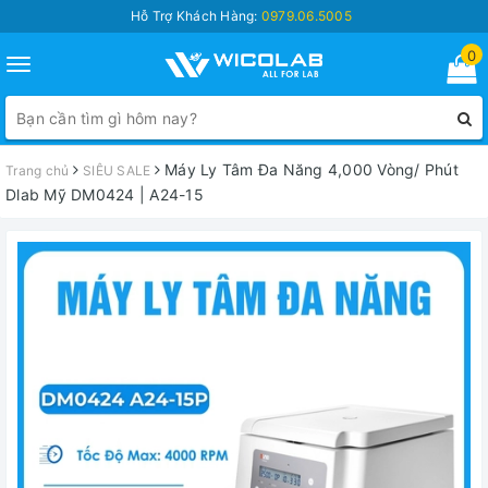
Hỗ Trợ Khách Hàng:
0979.06.5005
0
Toggle
navigation
Máy Ly Tâm Đa Năng 4,000 Vòng/ Phút
Trang chủ
SIÊU SALE
Dlab Mỹ DM0424 | A24-15