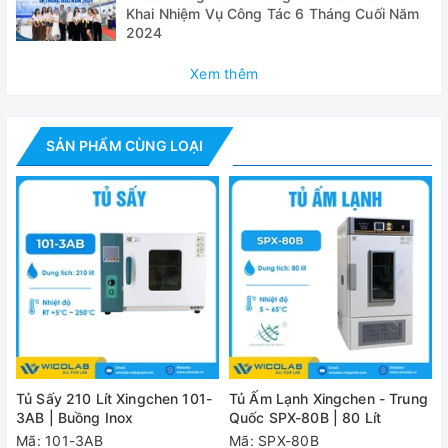
tốc độ hoặc cài đặt lực ly tâm. Phù hợp với từng yêu cầu
Khai Nhiệm Vụ Công Tác 6 Tháng Cuối Năm
ứng dụng khác nhau.
2024
- Cảnh báo kết thúc chu trình bằng âm thanh.
Xem thêm
Thông số kỹ thuật
SẢN PHẨM CÙNG LOẠI
Model
DM0424
500-4000 vòng/ phút
Dải tốc độ
Bước tăng 100 vòng/ phút
Max. RCF
2500×g
Độ chính xác
±100 vòng/ phút
tốc độ
Swing6×15ml
Rotor (lựa chọn
Swing4×50ml
Tủ Sấy 210 Lít Xingchen 101-
Tủ Ấm Lạnh Xingchen - Trung
khi đặt hàng)
Angle 24×15 ml,
3AB | Buồng Inox
Quốc SPX-80B | 80 Lít
Angle 12×10ml/8×15ml
Mã: 101-3AB
Mã: SPX-80B