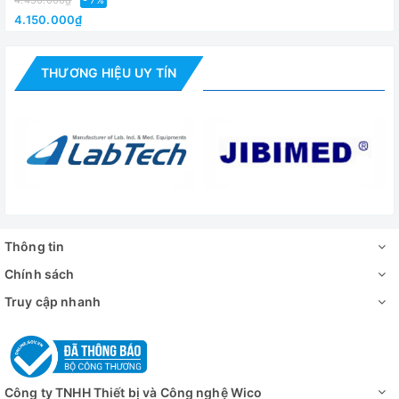
4.450.000₫
- 7%
1 p
4.150.000₫
Nguồn điện
110V-240V,50H
Kích thước
THƯƠNG HIỆU UY TÍN
300×240
[D×W×H]
Khối lượng
5.2
Tính năng khác
Phím chuyển đổi Speed/RCF
Video - Hình ảnh
Thông tin
Chính sách
Truy cập nhanh
Công ty TNHH Thiết bị và Công nghệ Wico