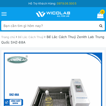
Hỗ Trợ Khách Hàng:
0979.06.5005
0
Toggle
navigation
Bể Lắc Cách Thuỷ Zenith Lab Trung
Trang chủ
Bể Lắc Cách Thuỷ
Quốc SHZ-88A