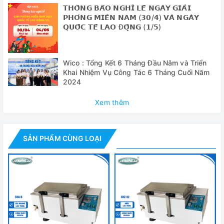
lĩnh vực nghiên cứu khoa học khác để sử dụng vắc xin,
𝗧𝗛𝗢̂𝗡𝗚 𝗕𝗔́𝗢 𝗡𝗚𝗛𝗜̉ 𝗟𝗘̂̃ 𝗡𝗚𝗔̀𝗬 𝗚𝗜𝗔̉𝗜
nuôi cấy vi sinh vật và các công cụ liên quan khác.
𝗣𝗛𝗢́𝗡𝗚 𝗠𝗜𝗘̂̀𝗡 𝗡𝗔𝗠 (𝟯𝟬/𝟰) 𝗩𝗔̀ 𝗡𝗚𝗔̀𝗬
𝗤𝗨𝗢̂́𝗖 𝗧𝗘̂́ 𝗟𝗔𝗢 Đ𝗢̣̂𝗡𝗚 (𝟭/𝟱)
Thông số kỹ thuật
Model
SHZ-88A
Wico : Tổng Kết 6 Tháng Đầu Năm và Triển
Khai Nhiệm Vụ Công Tác 6 Tháng Cuối Năm
Dải tốc độ
40-280 vòng / phút
2024
Biên độ
26mm
Xem thêm
Công suất lắc
250ml x 9
tối đa
SẢN PHẨM CÙNG LOẠI
Thời gian
0-999 phút
Dải nhiệt độ
Nhiệt độ tối đa 98 độ C
Độ chính xác
0.2 độ C
nhiệt độ
Nhiệt độ đồng
± 0,2 độ C