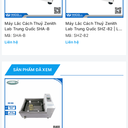
nhất
Công suất
1200W
Kích thước
680 x 500 x 400mm
Máy Lắc Cách Thuỷ Zenith
Máy Lắc Cách Thuỷ Zenith
Lab Trung Quốc SHA-B
Lab Trung Quốc SHZ-82 | Lắc
Khối lượng
30kg
Tròn
Mã: SHA-B
Mã: SHZ-82
Liên hệ
Liên hệ
Nguồn điện
220V 50Hz
Đánh giá
SẢN PHẨM ĐÃ XEM