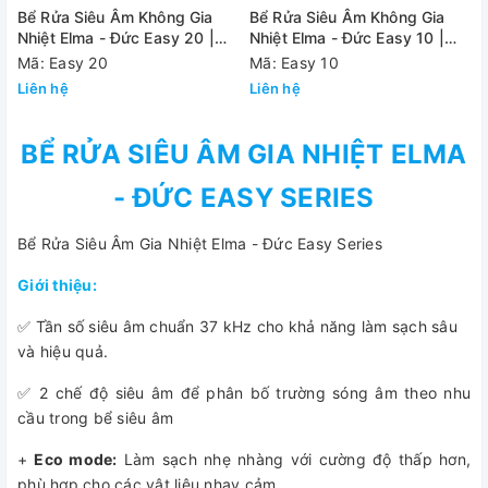
Bể Rửa Siêu Âm Không Gia
Bể Rửa Siêu Âm Không Gia
Nhiệt Elma - Đức Easy 20 |
Nhiệt Elma - Đức Easy 10 |
1.6 Lít
0.9 Lít
Mã: Easy 20
Mã: Easy 10
Liên hệ
Liên hệ
BỂ RỬA SIÊU ÂM GIA NHIỆT ELMA
- ĐỨC EASY SERIES
Bể Rửa Siêu Âm Gia Nhiệt Elma - Đức Easy Series
Giới thiệu:
✅ Tần số siêu âm chuẩn 37 kHz cho khả năng làm sạch sâu
và hiệu quả.
✅ 2 chế độ siêu âm để phân bố trường sóng âm theo nhu
cầu trong bể siêu âm
+
Eco mode:
Làm sạch nhẹ nhàng với cường độ thấp hơn,
phù hợp cho các vật liệu nhạy cảm