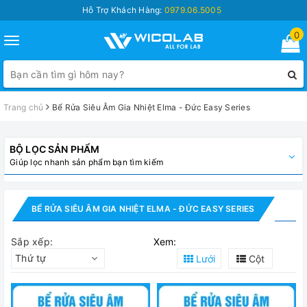
Hỗ Trợ Khách Hàng:
0979.06.5005
0
Toggle
navigation
Trang chủ
Bể Rửa Siêu Âm Gia Nhiệt Elma - Đức Easy Series
BỘ LỌC SẢN PHẨM
Giúp lọc nhanh sản phẩm bạn tìm kiếm
BỂ RỬA SIÊU ÂM GIA NHIỆT ELMA - ĐỨC EASY SERIES
Sắp xếp:
Xem:
Thứ tự
Lưới
Cột