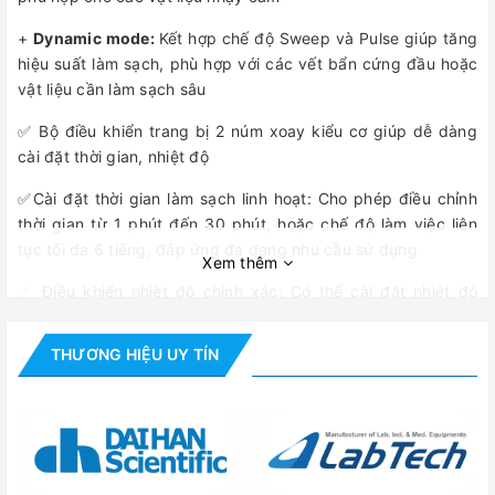
+
Dynamic mode:
Kết hợp chế độ Sweep và Pulse giúp tăng
hiệu suất làm sạch, phù hợp với các vết bẩn cứng đầu hoặc
vật liệu cần làm sạch sâu
✅ Bộ điều khiển trang bị 2 núm xoay kiểu cơ giúp dễ dàng
cài đặt thời gian, nhiệt độ
✅Cài đặt thời gian làm sạch linh hoạt: Cho phép điều chỉnh
thời gian từ 1 phút đến 30 phút, hoặc chế độ làm việc liên
tục tối đa 6 tiếng, đáp ứng đa dạng nhu cầu sử dụng
Xem thêm
✅ Điều khiển nhiệt độ chính xác: Có thể cài đặt nhiệt độ
trong khoảng 30 – 80 độ C, giúp nâng cao hiệu quả làm
sạch với các vết bẩn cứng đầu (
Chỉ áp dụng cho model có
THƯƠNG HIỆU UY TÍN
chức năng gia nhiệt
).
✅ Chế độ an toàn tự động thông minh:
+ Tự tắt sau 8 giờ không hoạt động, tiết kiệm năng lượng.
+ Tự khởi động lại khi nguồn điện bị ngắt quãng, đảm bảo