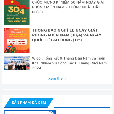
CHÚC MỪNG KỈ NIỆM 50 NĂM NGÀY GIẢI
PHÓNG MIỀN NAM - THỐNG NHẤT ĐẤT
NƯỚC
Bể Cách Cát Trung Quốc MT-2A
- Cấu tạo buồng gia nhiệt bằng hợp kim nhôm, chất lượng
cao, chịu nhiệt
𝗧𝗛𝗢̂𝗡𝗚 𝗕𝗔́𝗢 𝗡𝗚𝗛𝗜̉ 𝗟𝗘̂̃ 𝗡𝗚𝗔̀𝗬 𝗚𝗜𝗔̉𝗜
𝗣𝗛𝗢́𝗡𝗚 𝗠𝗜𝗘̂̀𝗡 𝗡𝗔𝗠 (𝟯𝟬/𝟰) 𝗩𝗔̀ 𝗡𝗚𝗔̀𝗬
- Điều khiển gia nhiệt kỹ thuật số.
𝗤𝗨𝗢̂́𝗖 𝗧𝗘̂́ 𝗟𝗔𝗢 Đ𝗢̣̂𝗡𝗚 (𝟭/𝟱)
Wico : Tổng Kết 6 Tháng Đầu Năm và Triển
Khai Nhiệm Vụ Công Tác 6 Tháng Cuối Năm
2024
Xem thêm
SẢN PHẨM ĐÃ XEM