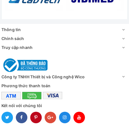
Dải nhiệt độ gia
nhiệt độ phòng tới 300 độ C
nhiệt
Kích thước bể
450 x 350 x 80 mm
Thông tin
Công suất
1.6kW
Chính sách
Nguồn điện
220V/50Hz.
Truy cập nhanh
Video - Hình ảnh
Công ty TNHH Thiết bị và Công nghệ Wico
Phương thức thanh toán
Kết nối với chúng tôi