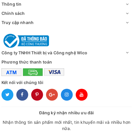
Thông tin
🌟 Bếp đun bình cầu 98-I-B | dung tích 10000ml
Chính sách
🌟 Bếp đun bình cầu 98-I-B | dung tích 20000ml
Truy cập nhanh
Công ty TNHH Thiết bị và Công nghệ Wico
Phương thức thanh toán
Kết nối với chúng tôi
Đăng ký nhận nhiều ưu đãi
Nhận thông tin sản phẩm mới nhất, tin khuyến mãi và nhiều hơn
nữa.