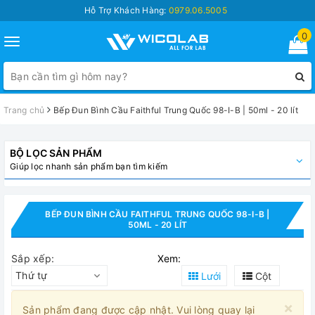
Hỗ Trợ Khách Hàng:
0979.06.5005
0
Toggle
navigation
Trang chủ
Bếp Đun Bình Cầu Faithful Trung Quốc 98-I-B | 50ml - 20 lít
BỘ LỌC SẢN PHẨM
Giúp lọc nhanh sản phẩm bạn tìm kiếm
BẾP ĐUN BÌNH CẦU FAITHFUL TRUNG QUỐC 98-I-B |
50ML - 20 LÍT
Sắp xếp:
Xem:
Thứ tự
Lưới
Cột
×
Sản phẩm đang được cập nhật. Vui lòng quay lại