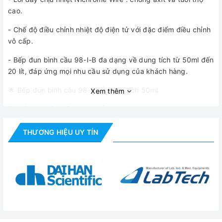
cao.
- Chế độ điều chỉnh nhiệt độ điện tử với đặc điểm điều chỉnh
vô cấp.
- Bếp đun bình cầu 98-I-B đa dạng về dung tích từ 50ml đến
20 lít, đáp ứng mọi nhu cầu sử dụng của khách hàng.
🌟 Bếp đun bình cầu 98-I-B | dung tích 50ml
Xem thêm
🌟 Bếp đun bình cầu 98-I-B | dung tích 200ml
🌟 Bếp đun bình cầu 98-I-B | dung tích 250ml
THƯƠNG HIỆU UY TÍN
🌟 Bếp đun bình cầu 98-I-B | dung tích 500ml
🌟 Bếp đun bình cầu 98-I-B | dung tích 1000ml
🌟 Bếp đun bình cầu 98-I-B | dung tích 2000ml
🌟 Bếp đun bình cầu 98-I-B | dung tích 3000ml
🌟 Bếp đun bình cầu 98-I-B | dung tích 5000ml