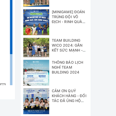
[MINIGAME] ĐOÁN
TRÚNG ĐỘI VÔ
ĐỊCH - RINH QUÀ
XỊN CÙNG WICO!!!
TEAM BUILDING
WICO 2024: GẮN
KẾT SỨC MẠNH -
VỮNG BƯỚC
THÀNH CÔNG
THÔNG BÁO LỊCH
NGHỈ TEAM
BUILDING 2024
CẢM ƠN QUÝ
KHÁCH HÀNG - ĐỐI
TÁC ĐÃ ỦNG HỘ
WICO TẠI TRIỂN
LÃM MEDI-PHARM
2024