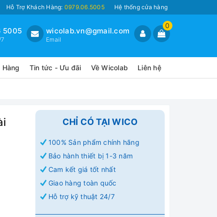
Hỗ Trợ Khách Hàng:
0979.06.5005
Hệ thống cửa hàng
0
 5005
wicolab.vn@gmail.com
/7
Email
o Hàng
Tin tức - Ưu đãi
Về Wicolab
Liên hệ
ài
CHỈ CÓ TẠI WICO
100% Sản phẩm chính hãng
Bảo hành thiết bị 1-3 năm
Cam kết giá tốt nhất
Giao hàng toàn quốc
Hỗ trợ kỹ thuật 24/7