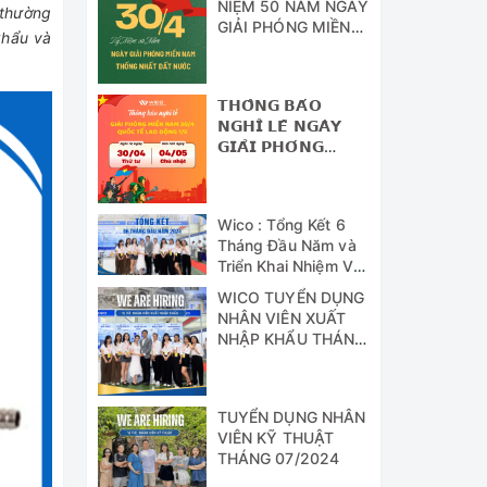
NIỆM 50 NĂM NGÀY
 thường
GIẢI PHÓNG MIỀN
khẩu và
NAM - THỐNG
NHẤT ĐẤT NƯỚC
𝗧𝗛𝗢̂𝗡𝗚 𝗕𝗔́𝗢
𝗡𝗚𝗛𝗜̉ 𝗟𝗘̂̃ 𝗡𝗚𝗔̀𝗬
𝗚𝗜𝗔̉𝗜 𝗣𝗛𝗢́𝗡𝗚
𝗠𝗜𝗘̂̀𝗡 𝗡𝗔𝗠 (𝟯𝟬/𝟰)
𝗩𝗔̀ 𝗡𝗚𝗔̀𝗬 𝗤𝗨𝗢̂́𝗖
𝗧𝗘̂́ 𝗟𝗔𝗢 Đ𝗢̣̂𝗡𝗚
Wico : Tổng Kết 6
(𝟭/𝟱)
Tháng Đầu Năm và
Triển Khai Nhiệm Vụ
Công Tác 6 Tháng
WICO TUYỂN DỤNG
Cuối Năm 2024
NHÂN VIÊN XUẤT
NHẬP KHẨU THÁNG
07/2024
TUYỂN DỤNG NHÂN
VIÊN KỸ THUẬT
THÁNG 07/2024