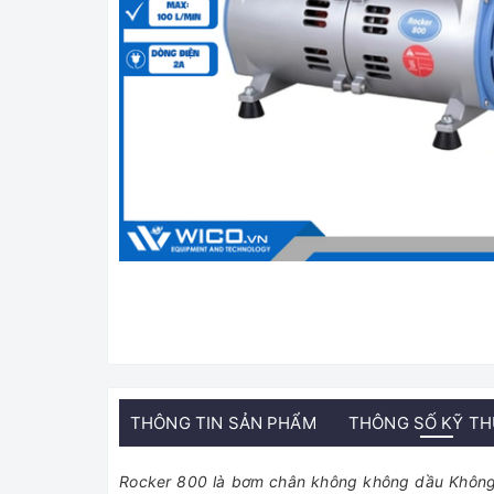
THÔNG TIN SẢN PHẨM
THÔNG SỐ KỸ T
Rocker 800 là bơm chân không không dầu Không 