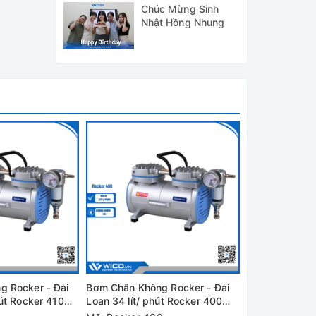
Chúc Mừng Sinh
Nhật Hồng Nhung
ng được
ệ nhiệt
ay chân
 Rocker - Đài
Bơm Chân Không Rocker - Đài
Bơm Chân Khô
út Rocker 410
Loan 34 lít/ phút Rocker 400
Loan 20 Lít / 
ầu)
(Không dùng dầu)