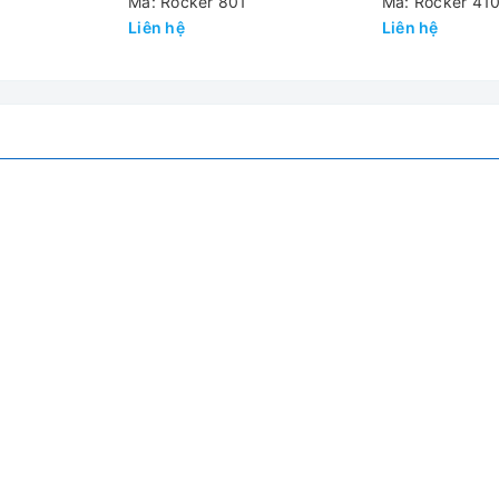
Mã: Rocker 801
Mã: Rocker 41
Liên hệ
Liên hệ
220V/50Hz
200W
1.2A
80 Lít /min
1450 RPM