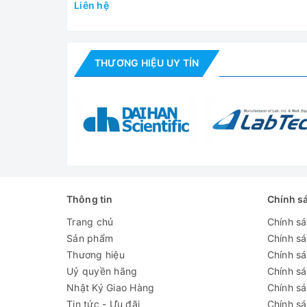
Liên hệ
Kích thước
34.5 x 17.5 x 20 cm
(LxWxH)
Vacuum
THƯƠNG HIỆU UY TÍN
Yes
Regulator
Overflow
No
protection
Thermal
Yes
protection
a
Thông tin
Chính s
Đánh giá
Trang chủ
Chính s
Sản phẩm
Chính s
Thương hiệu
Chính sá
Uỷ quyền hãng
Chính s
Nhật Ký Giao Hàng
Chính s
Tin tức - Ưu đãi
Chính s