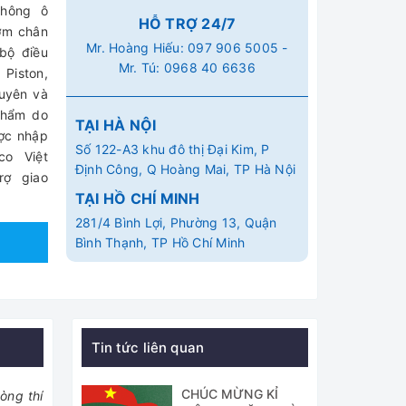
Không ô
HỖ TRỢ 24/7
bơm chân
Mr. Hoàng Hiếu:
097 906 5005
-
bộ điều
Mr. Tú:
0968 40 6636
Piston,
xuyên và
phẩm do
TẠI HÀ NỘI
ược nhập
Số 122-A3 khu đô thị Đại Kim, P
co Việt
Định Công, Q Hoàng Mai, TP Hà Nội
rợ giao
TẠI HỒ CHÍ MINH
281/4 Bình Lợi, Phường 13, Quận
Bình Thạnh, TP Hồ Chí Minh
Tin tức liên quan
CHÚC MỪNG KỈ
òng thí