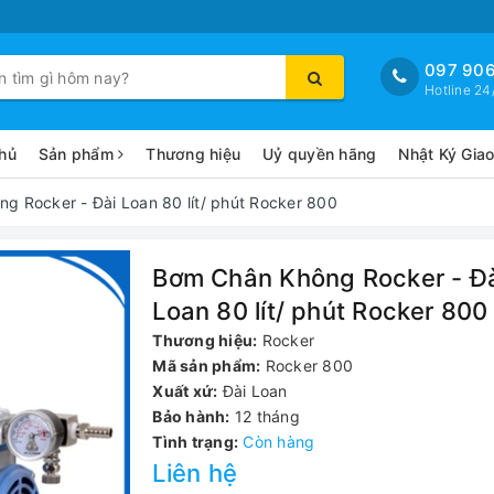
097 906
Hotline 24
hủ
Sản phẩm
Thương hiệu
Uỷ quyền hãng
Nhật Ký Gia
g Rocker - Đài Loan 80 lít/ phút Rocker 800
Bơm Chân Không Rocker - Đ
Loan 80 lít/ phút Rocker 800
Thương hiệu:
Rocker
Mã sản phẩm:
Rocker 800
Xuất xứ:
Đài Loan
Bảo hành:
12 tháng
Tình trạng:
Còn hàng
Liên hệ