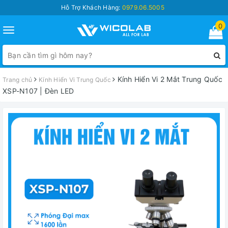
Hỗ Trợ Khách Hàng:
0979.06.5005
0
Toggle
navigation
Kính Hiển Vi 2 Mắt Trung Quốc
Trang chủ
Kính Hiển Vi Trung Quốc
XSP-N107 | Đèn LED