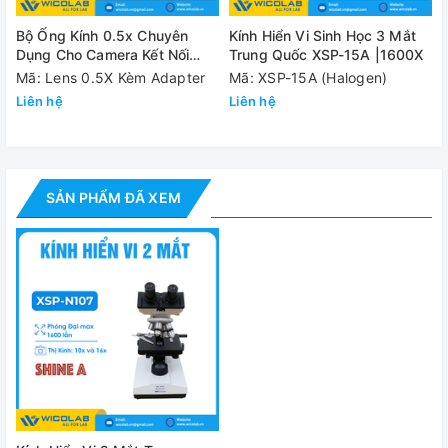
Điện áp
220V/50Hz
Bộ Ống Kính 0.5x Chuyên
Kính Hiển Vi Sinh Học 3 Mắt
Dụng Cho Camera Kết Nối
- 01 x Kính hiển vi XSP-N107
Trung Quốc XSP-15A |1600X
Kính Hiển Vi
Mã: Lens 0.5X Kèm Adapter
Mã: XSP-15A (Halogen)
- 01 x Thị kính 10X: 02 cái
Cung cấp bao
Liên hệ
Liên hệ
gồm
- 01 x Thị kính 16X: 02 cái
- 01 x Hướng dẫn sử dụng
SẢN PHẨM ĐÃ XEM
Đánh giá