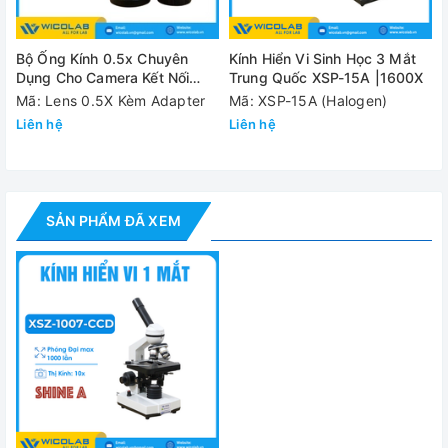
Nguồn sáng
đèn có khả năng điều chỉnh độ sáng của 
Điện áp
220V/50Hz
Bộ Ống Kính 0.5x Chuyên
Kính Hiển Vi Sinh Học 3 Mắt
Dụng Cho Camera Kết Nối
- Kính hiển vi 2 mắt XSZ-1007-CCD
Trung Quốc XSP-15A |1600X
Kính Hiển Vi
Mã: Lens 0.5X Kèm Adapter
Mã: XSP-15A (Halogen)
- Thị kính 10x: 01 chiếc
Liên hệ
Liên hệ
Cung cấp bao
- Thị kính 16X: 01 chiếc
gồm
- Vật kính: 4 chiếc (4x, 10x, 40x, 100x)
SẢN PHẨM ĐÃ XEM
- Túi phủ che bụi
Đánh giá