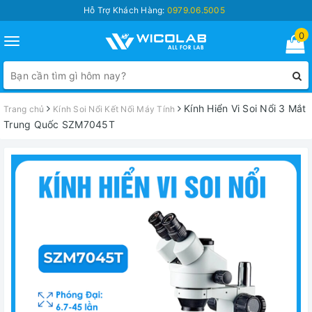
Hỗ Trợ Khách Hàng:
0979.06.5005
0
Toggle
navigation
Kính Hiển Vi Soi Nổi 3 Mắt
Trang chủ
Kính Soi Nổi Kết Nối Máy Tính
Trung Quốc SZM7045T