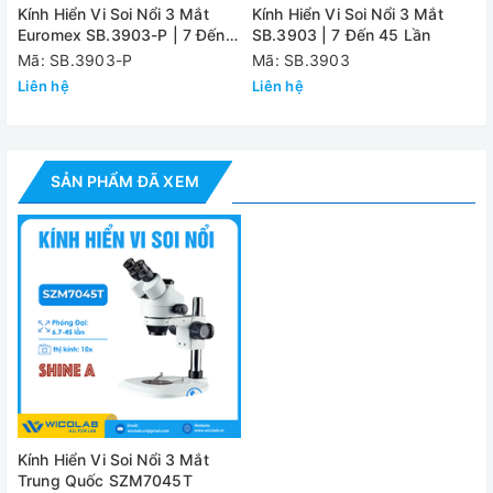
sáng.
Kính Hiển Vi Soi Nổi 3 Mắt
Kính Hiển Vi Soi Nổi 3 Mắt
Euromex SB.3903-P | 7 Đến
SB.3903 | 7 Đến 45 Lần
Khoảng cách
45 Lần
Mã: SB.3903-P
Mã: SB.3903
100mm
làm việc
Liên hệ
Liên hệ
Góc nghiêng
45o
Điều chỉnh giữa
54 – 75mm
SẢN PHẨM ĐÃ XEM
2 đồng tử
Công suất đèn
8W
chiếu sáng
Điện áp
220V/50Hz
- Kính hiển vi SZM7045T
(Chưa bao gồm Camera)
- Thị kính 10X: 02 cái
Cung cấp bao
gồm
Kính Hiển Vi Soi Nổi 3 Mắt
- Đèn led ring WR63HW
Trung Quốc SZM7045T