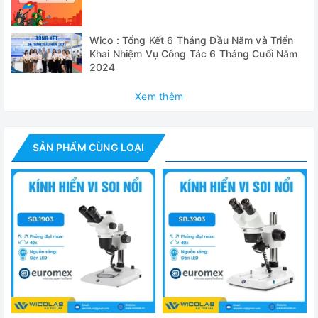
- Đèn led ring WR63HW
Wico : Tổng Kết 6 Tháng Đầu Năm và Triển
- Túi phủ chống bụi
Khai Nhiệm Vụ Công Tác 6 Tháng Cuối Năm
2024
- Hướng dẫn sử dụng
Xem thêm
Thông số kỹ thuật
Model
SZM7045T
SẢN PHẨM CÙNG LOẠI
Độ phóng đại từ
7 – 45 lần
Thị kính
10x
Vật kính dạng
0,7 – 4,5x
zoom liên tục
Tỉ lệ zoom
6.5 : 1
(zoom ratio)
đèn chiếu sáng dạng LED ring chuyên dụn
Nguồn sáng