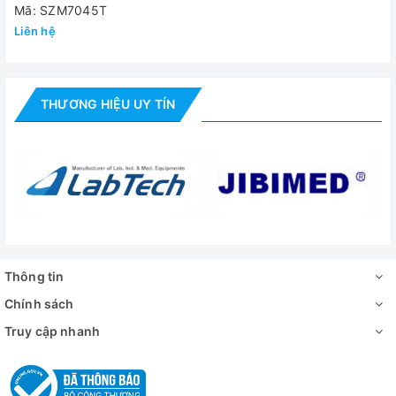
Mã: SZM7045T
- Túi phủ chống bụi
Liên hệ
- Hướng dẫn sử dụng
Đánh giá
THƯƠNG HIỆU UY TÍN
Thông tin
Chính sách
Truy cập nhanh