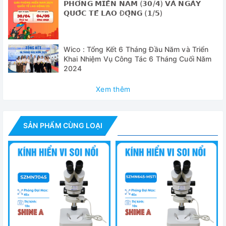
- Phần mềm lưu giữ hình ảnh ImageFocus 4 và phần mềm
𝗣𝗛𝗢́𝗡𝗚 𝗠𝗜𝗘̂̀𝗡 𝗡𝗔𝗠 (𝟯𝟬/𝟰) 𝗩𝗔̀ 𝗡𝗚𝗔̀𝗬
𝗤𝗨𝗢̂́𝗖 𝗧𝗘̂́ 𝗟𝗔𝗢 Đ𝗢̣̂𝗡𝗚 (𝟭/𝟱)
phân tích
- Phụ kiện: cáp nguồn, cầu chì dự phòng…
Wico : Tổng Kết 6 Tháng Đầu Năm và Triển
- Tấm phủ máy + hộp xốp đựng máy
Khai Nhiệm Vụ Công Tác 6 Tháng Cuối Năm
2024
- Tài liệu hướng dẫn sử dụng
Xem thêm
Thông số
Model
ED.1405-
SẢN PHẨM CÙNG LOẠI
Quan sát 
Đầu quan sát
3600 giúp
dụng các 
CMOS 3.2M
Camera
cho độ phâ
pixel
Khoảng cách điều chỉnh
55mm đế