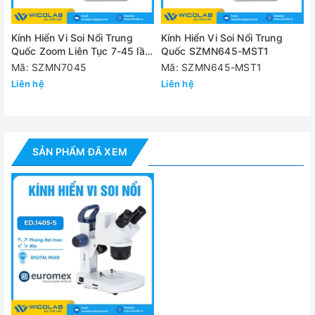
WF10x, qu
Cặp thị kính trường rộng
nắp đậy th
Kính Hiển Vi Soi Nổi Trung
Kính Hiển Vi Soi Nổi Trung
Bộ vật kính ép
2x/4x, ch
Quốc Zoom Liên Tục 7-45 lần
Quốc SZMN645-MST1
SZMN7045
Mã: SZMN7045
Mã: SZMN645-MST1
Khoảng cách làm việc
60 mm
Liên hệ
Liên hệ
Chiều cao mẫu vật tối đa
26 mm
Đèn LED 1
Nguồn sáng
AA và bộ 
thể điều c
SẢN PHẨM ĐÃ XEM
Đánh giá