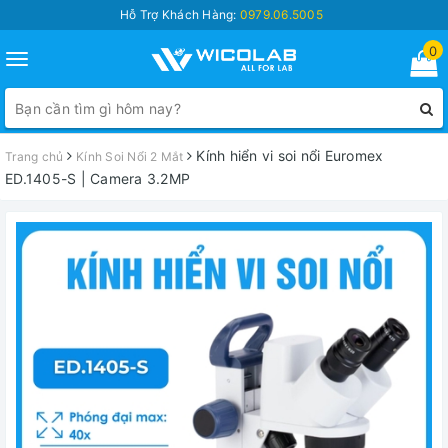
Hỗ Trợ Khách Hàng:
0979.06.5005
0
Toggle
navigation
Kính hiển vi soi nổi Euromex
Trang chủ
Kính Soi Nổi 2 Mắt
ED.1405-S | Camera 3.2MP