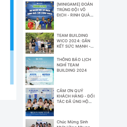
[MINIGAME] ĐOÁN
TRÚNG ĐỘI VÔ
ĐỊCH - RINH QUÀ
XỊN CÙNG WICO!!!
TEAM BUILDING
WICO 2024: GẮN
KẾT SỨC MẠNH -
VỮNG BƯỚC
THÀNH CÔNG
THÔNG BÁO LỊCH
NGHỈ TEAM
BUILDING 2024
CẢM ƠN QUÝ
KHÁCH HÀNG - ĐỐI
TÁC ĐÃ ỦNG HỘ
WICO TẠI TRIỂN
LÃM MEDI-PHARM
2024
Chúc Mừng Sinh