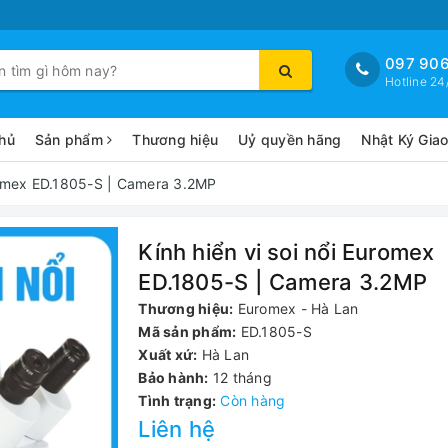
097 906
Hotline 24
hủ
Sản phẩm
Thương hiệu
Uỷ quyền hãng
Nhật Ký Gia
uromex ED.1805-S | Camera 3.2MP
Kính hiển vi soi nổi Euromex
ED.1805-S | Camera 3.2MP
Thương hiệu:
Euromex - Hà Lan
Mã sản phẩm:
ED.1805-S
Xuất xứ:
Hà Lan
Bảo hành:
12 tháng
Tình trạng:
Còn hàng
Liên hệ