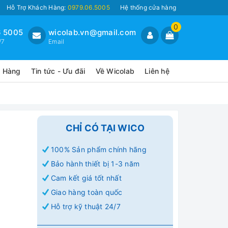
Hỗ Trợ Khách Hàng:
0979.06.5005
Hệ thống cửa hàng
0
 5005
wicolab.vn@gmail.com
/7
Email
o Hàng
Tin tức - Ưu đãi
Về Wicolab
Liên hệ
CHỈ CÓ TẠI WICO
100% Sản phẩm chính hãng
Bảo hành thiết bị 1-3 năm
Cam kết giá tốt nhất
Giao hàng toàn quốc
Hỗ trợ kỹ thuật 24/7