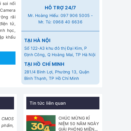
 soi nổi
HỖ TRỢ 24/7
p Camera
Mr. Hoàng Hiếu:
097 906 5005
-
ộng rãi
Mr. Tú:
0968 40 6636
điện tử,
nh học,
ập khẩu
TẠI HÀ NỘI
Số 122-A3 khu đô thị Đại Kim, P
Định Công, Q Hoàng Mai, TP Hà Nội
TẠI HỒ CHÍ MINH
281/4 Bình Lợi, Phường 13, Quận
Bình Thạnh, TP Hồ Chí Minh
Tin tức liên quan
CHÚC MỪNG KỈ
ra CMOS
NIỆM 50 NĂM NGÀY
c phẩm,
GIẢI PHÓNG MIỀN