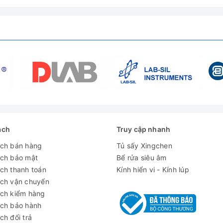
100mm
26 mm
đèn LED 1W chiếu sáng không dây, kèm pin sạc AA v
adapter nối ngoài. Cường độ sáng có thể điều chỉnh
ách
Truy cập nhanh
ách bán hàng
Tủ sấy Xingchen
ách bảo mật
Bể rửa siêu âm
ch thanh toán
Kính hiển vi - Kính lúp
ách vận chuyển
ách kiểm hàng
ách bảo hành
ch đổi trả