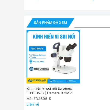
- Tấm phủ máy + hộp xốp đựng máy
- Tài liệu hướng dẫn sử dụng
Thông số
SẢN PHẨM ĐÃ XEM
Model
Đầu quan sát
Camera
Khoảng cách điều chỉnh
Cặp thị kính trường rộng
Kính hiển vi soi nổi Euromex
ED.1805-S | Camera 3.2MP
Mã: ED.1805-S
Vật kính điều chỉnh
Liên hệ