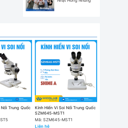
Nhật Hồng Nhung
rung có
i Nổi Trung Quốc
Kính Hiển Vi Soi Nổi Trung Quốc
Kính Hiển Vi S
5
SZM645-MST1
Zoom Liên Tục
SZM45-B7
MST5
Mã: SZM645-MST1
Mã: SZM45-B
Liên hệ
Liên hệ