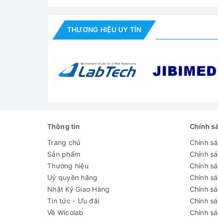
Khoảng cách làm việc
Chiều cao mẫu vật tối đa
THƯƠNG HIỆU UY TÍN
Nguồn sáng
Đánh giá
Thông tin
Chính s
Trang chủ
Chính s
Sản phẩm
Chính s
Thương hiệu
Chính sá
Uỷ quyền hãng
Chính s
Nhật Ký Giao Hàng
Chính s
Tin tức - Ưu đãi
Chính s
Về Wicolab
Chính sá