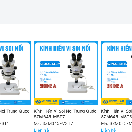
ổi đèn LED tích hợp camera 3.2MP
có lớp phủ chống phản xạ ánh sáng, chống bụi chống ẩm, chống 
vẫn đảm bảo được độ bền và chất lượng hình ảnh
uyển động trượt theo rãnh lên xuống
ặt đĩa để vật quan sát, và 2 kẹp mẫu.
 Nổi Trung Quốc
Kính Hiển Vi Soi Nổi Trung Quốc
Kính Hiển Vi So
ần mềm phân tích
1
SZM645-MST7
SZM645-MST
MST1
Mã: SZM645-MST7
Mã: SZM645-
Liên hệ
Liên hệ