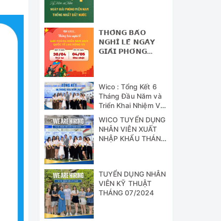
NAM - THỐNG
NHẤT ĐẤT NƯỚC
𝗧𝗛𝗢̂𝗡𝗚 𝗕𝗔́𝗢
𝗡𝗚𝗛𝗜̉ 𝗟𝗘̂̃ 𝗡𝗚𝗔̀𝗬
𝗚𝗜𝗔̉𝗜 𝗣𝗛𝗢́𝗡𝗚
𝗠𝗜𝗘̂̀𝗡 𝗡𝗔𝗠 (𝟯𝟬/𝟰)
𝗩𝗔̀ 𝗡𝗚𝗔̀𝗬 𝗤𝗨𝗢̂́𝗖
𝗧𝗘̂́ 𝗟𝗔𝗢 Đ𝗢̣̂𝗡𝗚
Wico : Tổng Kết 6
(𝟭/𝟱)
Tháng Đầu Năm và
Triển Khai Nhiệm Vụ
Công Tác 6 Tháng
WICO TUYỂN DỤNG
Cuối Năm 2024
NHÂN VIÊN XUẤT
NHẬP KHẨU THÁNG
07/2024
TUYỂN DỤNG NHÂN
VIÊN KỸ THUẬT
THÁNG 07/2024