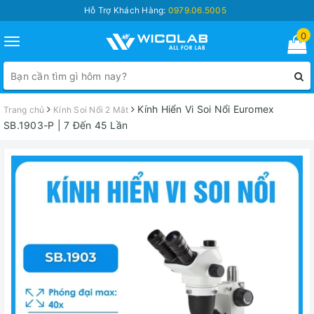
Hỗ Trợ Khách Hàng:
0979.06.5005
0
Toggle
navigation
Kính Hiển Vi Soi Nổi Euromex
Trang chủ
Kính Soi Nổi 2 Mắt
SB.1903-P | 7 Đến 45 Lần