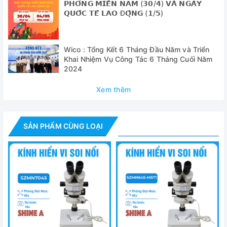
𝗣𝗛𝗢́𝗡𝗚 𝗠𝗜𝗘̂̀𝗡 𝗡𝗔𝗠 (𝟯𝟬/𝟰) 𝗩𝗔̀ 𝗡𝗚𝗔̀𝗬
𝗤𝗨𝗢̂́𝗖 𝗧𝗘̂́ 𝗟𝗔𝗢 Đ𝗢̣̂𝗡𝗚 (𝟭/𝟱)
- Cặp thị kính WF10x/20mm
- Tấm phủ máy + hộp xốp đựng máy
Wico : Tổng Kết 6 Tháng Đầu Năm và Triển
- Tài liệu hướng dẫn sử dụng
Khai Nhiệm Vụ Công Tác 6 Tháng Cuối Năm
2024
Thông số
Xem thêm
Model
SB.3903-
quan sát 
Đầu quan sát
sử dụng c
SẢN PHẨM CÙNG LOẠI
núm điều 
Khoảng cách điều chỉnh
55mm đế
WF10x, qu
Cặp thị kính trường rộng
nắp đậy th
0,7x tới 4
Vật kính điều chỉnh
lần với k
4.4 mm