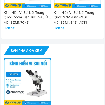
Khoảng cách làm việc
100mm
Kính Hiển Vi Soi Nổi Trung
Kính Hiển Vi Soi Nổi Trung
Trường quan sát
từ 28.5mm
Quốc Zoom Liên Tục 7-45 lần
Quốc SZMN645-MST1
SZMN7045
Chiều cao mẫu vật tối đa
35mm
Mã: SZMN7045
Mã: SZMN645-MST1
Liên hệ
Liên hệ
Đèn LED 3
Nguồn sáng
sáng với 
Khối lượng
4.5kg
SẢN PHẨM ĐÃ XEM
Đánh giá