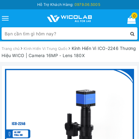
Hỗ Trợ Khách Hàng:
0979.06.5005
0
Toggle
navigation
Kính Hiển Vi ICO-2246 Thương
Trang chủ
Kính Hiển Vi Trung Quốc
Hiệu WICO | Camera 16MP - Lens 180X