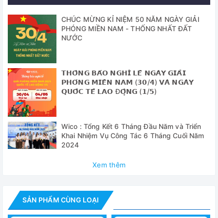
Tính năng nổi bật
CHÚC MỪNG KỈ NIỆM 50 NĂM NGÀY GIẢI
PHÓNG MIỀN NAM - THỐNG NHẤT ĐẤT
Cảm biến hình ảnh: Cảm biến CMOS 16MP 1 / 2.3 ''
NƯỚC
Kích thước pixel: 1,43x1,43um
Tốc độ khung hình: 60fps
𝗧𝗛𝗢̂𝗡𝗚 𝗕𝗔́𝗢 𝗡𝗚𝗛𝗜̉ 𝗟𝗘̂̃ 𝗡𝗚𝗔̀𝗬 𝗚𝗜𝗔̉𝗜
𝗣𝗛𝗢́𝗡𝗚 𝗠𝗜𝗘̂̀𝗡 𝗡𝗔𝗠 (𝟯𝟬/𝟰) 𝗩𝗔̀ 𝗡𝗚𝗔̀𝗬
Định dạng video: MP4
𝗤𝗨𝗢̂́𝗖 𝗧𝗘̂́ 𝗟𝗔𝗢 Đ𝗢̣̂𝗡𝗚 (𝟭/𝟱)
Độ phóng đại kỹ thuật số: zoom kỹ thuật số gấp 5 lần
Kiểm soát độ sáng: Tự động / thủ công
Wico : Tổng Kết 6 Tháng Đầu Năm và Triển
Khai Nhiệm Vụ Công Tác 6 Tháng Cuối Năm
Phim và ghi âm: Hỗ trợ
2024
Ống kính: C hoặc CS
Xem thêm
Giao diện thẻ TF: Tối đa 64G
Giao diện HDMI: Đầu ra HDMI tiêu chuẩn (Loại A)
SẢN PHẨM CÙNG LOẠI
Giao diện USB: Giao diện USB2.0 tiêu chuẩn (Loại B)