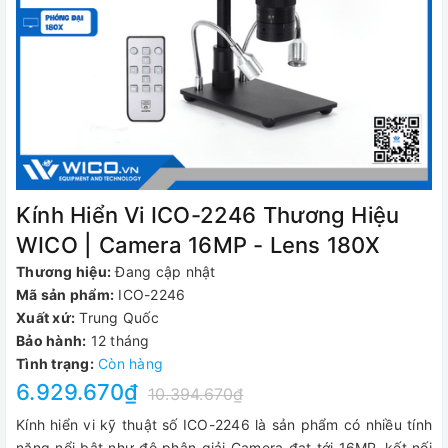
Kính Hiển Vi ICO-2246 Thương Hiệu
WICO | Camera 16MP - Lens 180X
Thương hiệu:
Đang cập nhật
Mã sản phẩm:
ICO-2246
Xuất xứ:
Trung Quốc
Bảo hành:
12 tháng
Tình trạng:
Còn hàng
6.929.670₫
10.394.670₫
Kính hiển vi kỹ thuật số ICO-2246 là sản phẩm có nhiều tính
năng nổi bật như độ phân giải Camera đạt tới 16MP, kết nối