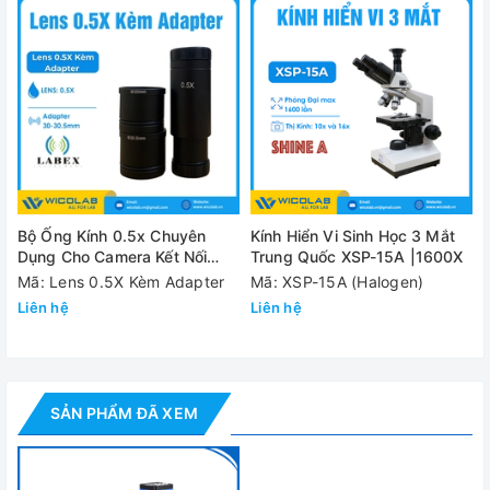
Ống kính C-MOUNT
Khoảng cách làm việc: 95mm-115mm
Tỷ lệ thu phóng: 6,5: 1
Công suất phóng đại vật kính: 0,7 - 4,5 lần (khoảng 10 -
180 lần trên màn hình)
Kích thước: 180mm (L) * 50mm (DIA)
Bộ Ống Kính 0.5x Chuyên
Kính Hiển Vi Sinh Học 3 Mắt
Dụng Cho Camera Kết Nối
Trung Quốc XSP-15A |1600X
Kính Hiển Vi
Mã: Lens 0.5X Kèm Adapter
Mã: XSP-15A (Halogen)
Cung cấp bao gồm
Liên hệ
Liên hệ
- 01 Camera 16MP
- 01 cung cấp điện
- 01 dòng USB
SẢN PHẨM ĐÃ XEM
- 01 Phần mềm DISC