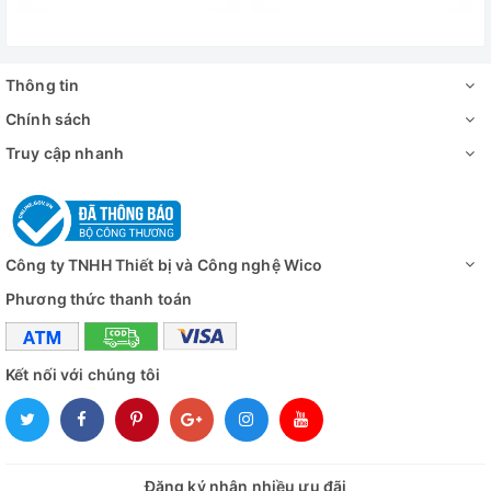
Phim và ghi âm
Hỗ trợ
Ống kính
C hoặc CS
Thông tin
Giao diện thẻ TF
Tối đa 64G
Chính sách
Giao diện HDMI
Đầu ra HDMI tiêu chuẩn (Loại A)
Truy cập nhanh
Giao diện USB
Giao diện USB2.0 tiêu chuẩn (Loại B)
Khoảng cách
95mm-115mm
làm việc
Công ty TNHH Thiết bị và Công nghệ Wico
Tỷ lệ thu phóng
6,5
Phương thức thanh toán
Công suất
phóng đại vật
0,7 - 4,5 lần (khoảng 10 - 180 lần trên mà
kính
Kết nối với chúng tôi
Kích thước
180mm (L) * 50mm (DIA)
Đánh giá
Đăng ký nhận nhiều ưu đãi