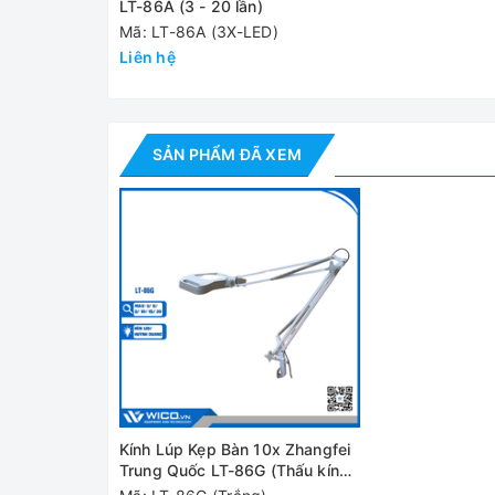
LT-86A (3 - 20 lần)
Kích thước
hình chữ nhật 177 x 113 mm
Mã: LT-86A (3X-LED)
gương
Liên hệ
Đèn chiếu
02 đèn LED x 7W
Điện áp
220V/ 50Hz
SẢN PHẨM ĐÃ XEM
Video - Hình ảnh
Kính Lúp Kẹp Bàn 10x Zhangfei
Trung Quốc LT-86G (Thấu kính
rộng)