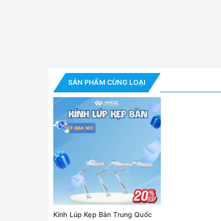
Kính Lúp Kẹp Bàn 10
Tính năng nổi bật:
- LT-86G có chân đế dạng kẹp chặt vào thành bàn
liên quan đến kỹ thuật như: làm bo mạch điện tử, g
SẢN PHẨM CÙNG LOẠI
các ngành và lĩnh vực khác nhau.
- Ánh sáng của kính lúp kẹp bàn phù hợp đối với 
kính lúp hướng ánh sáng xuống trực tiếp vật cần 
- Thân đèn kính lúp được chế tạo từ thép sơn tĩ
giúp người dùng có thể sử dụng một cách thoải m
Thông số kỹ thuật
Model
LT-86G
Độ phóng đại
10 lần
Kính Lúp Kẹp Bàn Trung Quốc