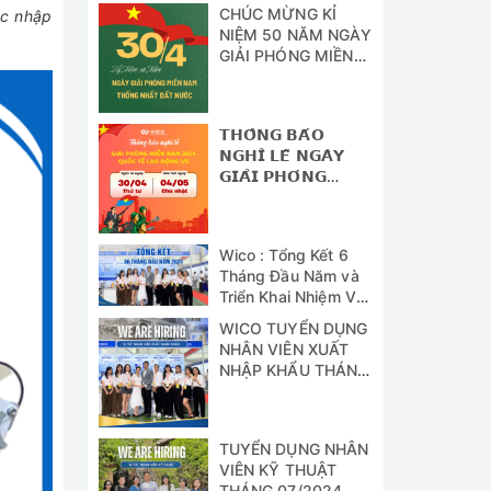
CHÚC MỪNG KỈ
ợc nhập
NIỆM 50 NĂM NGÀY
GIẢI PHÓNG MIỀN
NAM - THỐNG
NHẤT ĐẤT NƯỚC
𝗧𝗛𝗢̂𝗡𝗚 𝗕𝗔́𝗢
𝗡𝗚𝗛𝗜̉ 𝗟𝗘̂̃ 𝗡𝗚𝗔̀𝗬
𝗚𝗜𝗔̉𝗜 𝗣𝗛𝗢́𝗡𝗚
𝗠𝗜𝗘̂̀𝗡 𝗡𝗔𝗠 (𝟯𝟬/𝟰)
𝗩𝗔̀ 𝗡𝗚𝗔̀𝗬 𝗤𝗨𝗢̂́𝗖
𝗧𝗘̂́ 𝗟𝗔𝗢 Đ𝗢̣̂𝗡𝗚
Wico : Tổng Kết 6
(𝟭/𝟱)
Tháng Đầu Năm và
Triển Khai Nhiệm Vụ
Công Tác 6 Tháng
WICO TUYỂN DỤNG
Cuối Năm 2024
NHÂN VIÊN XUẤT
NHẬP KHẨU THÁNG
07/2024
TUYỂN DỤNG NHÂN
VIÊN KỸ THUẬT
THÁNG 07/2024