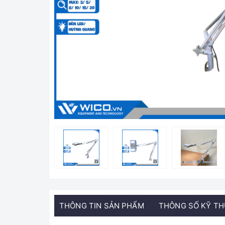
THÔNG TIN SẢN PHẨM
THÔNG SỐ KỸ T