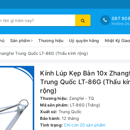
097 906
Hotline 24
hủ
Sản phẩm
Thương hiệu
Uỷ quyền hãng
Nhật Ký Gia
hangfei Trung Quốc LT-86G (Thấu kính rộng)
Kính Lúp Kẹp Bàn 10x Zhangf
Trung Quốc LT-86G (Thấu kí
rộng)
Thương hiệu:
Zangfei - TQ
Mã sản phẩm:
LT-86G (Trắng)
Xuất xứ:
Trung Quốc
Bảo hành:
12 tháng
Tình trạng:
Chỉ còn 20 sản phẩm