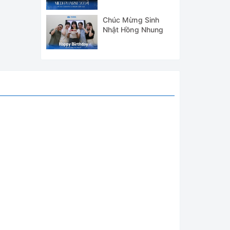
LÃM MEDI-PHARM
2024
Chúc Mừng Sinh
Nhật Hồng Nhung
ng việc
hỏ thuộc
o quanh
ặn, kéo