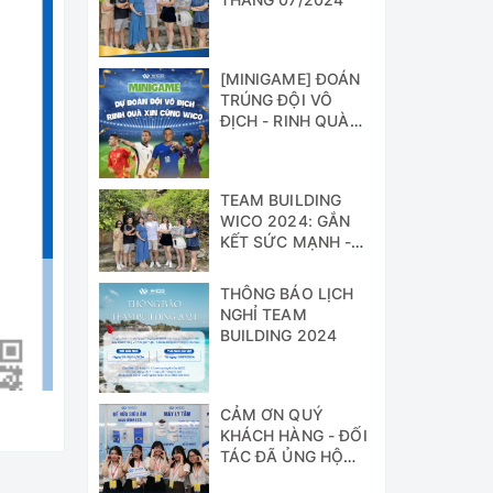
[MINIGAME] ĐOÁN
TRÚNG ĐỘI VÔ
ĐỊCH - RINH QUÀ
XỊN CÙNG WICO!!!
TEAM BUILDING
WICO 2024: GẮN
KẾT SỨC MẠNH -
VỮNG BƯỚC
THÀNH CÔNG
THÔNG BÁO LỊCH
NGHỈ TEAM
BUILDING 2024
CẢM ƠN QUÝ
KHÁCH HÀNG - ĐỐI
TÁC ĐÃ ỦNG HỘ
WICO TẠI TRIỂN