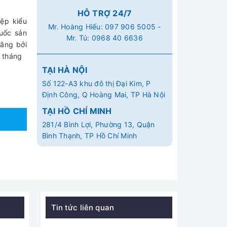
HỖ TRỢ 24/7
ệp kiểu
Mr. Hoàng Hiếu:
097 906 5005
-
uốc sản
Mr. Tú:
0968 40 6636
hãng bởi
 tháng
TẠI HÀ NỘI
Số 122-A3 khu đô thị Đại Kim, P
Định Công, Q Hoàng Mai, TP Hà Nội
TẠI HỒ CHÍ MINH
281/4 Bình Lợi, Phường 13, Quận
Bình Thạnh, TP Hồ Chí Minh
Tin tức liên quan