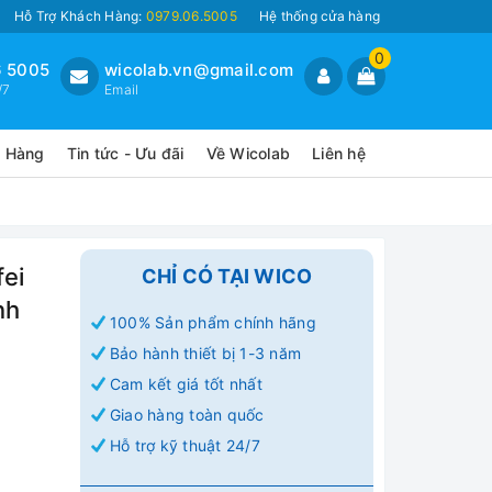
Hỗ Trợ Khách Hàng:
0979.06.5005
Hệ thống cửa hàng
0
 5005
wicolab.vn@gmail.com
/7
Email
o Hàng
Tin tức - Ưu đãi
Về Wicolab
Liên hệ
ei
CHỈ CÓ TẠI WICO
nh
100% Sản phẩm chính hãng
Bảo hành thiết bị 1-3 năm
Cam kết giá tốt nhất
Giao hàng toàn quốc
Hỗ trợ kỹ thuật 24/7