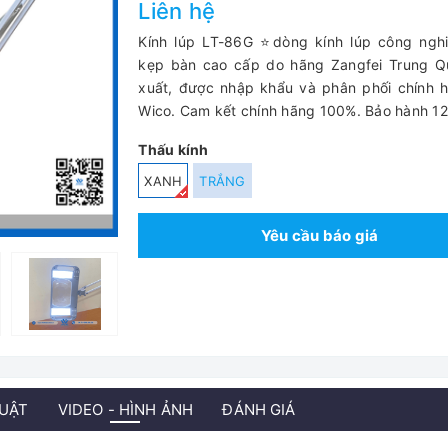
Liên hệ
Kính lúp LT-86G ⭐dòng kính lúp công nghi
kẹp bàn cao cấp do hãng Zangfei Trung Q
xuất, được nhập khẩu và phân phối chính 
Wico. Cam kết chính hãng 100%. Bảo hành 12
Thấu kính
XANH
TRẮNG
Yêu cầu báo giá
HUẬT
VIDEO - HÌNH ẢNH
ĐÁNH GIÁ