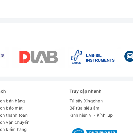
ách
Truy cập nhanh
nh lúp Trung Quốc LT-86G
ách bán hàng
Tủ sấy Xingchen
ách bảo mật
Bể rửa siêu âm
ch thanh toán
Kính hiển vi - Kính lúp
ách vận chuyển
ách kiểm hàng