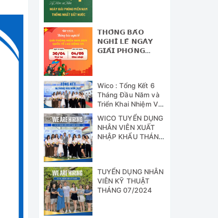
NAM - THỐNG
NHẤT ĐẤT NƯỚC
𝗧𝗛𝗢̂𝗡𝗚 𝗕𝗔́𝗢
𝗡𝗚𝗛𝗜̉ 𝗟𝗘̂̃ 𝗡𝗚𝗔̀𝗬
𝗚𝗜𝗔̉𝗜 𝗣𝗛𝗢́𝗡𝗚
𝗠𝗜𝗘̂̀𝗡 𝗡𝗔𝗠 (𝟯𝟬/𝟰)
𝗩𝗔̀ 𝗡𝗚𝗔̀𝗬 𝗤𝗨𝗢̂́𝗖
𝗧𝗘̂́ 𝗟𝗔𝗢 Đ𝗢̣̂𝗡𝗚
Wico : Tổng Kết 6
(𝟭/𝟱)
Tháng Đầu Năm và
Triển Khai Nhiệm Vụ
Công Tác 6 Tháng
WICO TUYỂN DỤNG
Cuối Năm 2024
NHÂN VIÊN XUẤT
NHẬP KHẨU THÁNG
07/2024
TUYỂN DỤNG NHÂN
VIÊN KỸ THUẬT
THÁNG 07/2024