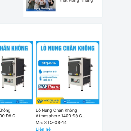
Nhật Hồng Nhung
Không
Lò Nung Chân Không
Lò Nung Chân
00 Độ C
Atmosphere 1400 Độ C
Atmosphere 1
ng Quốc STQ-18-
Saftherm - Trung Quốc STQ-
Saftherm - Tr
Mã: STQ-08-14
Mã: STQ-64-1
08-14 | 08 Lít
64-17 | 64 Lít
Liên hệ
Liên hệ