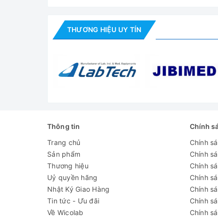
Trọng lượng
khoảng 100kg
THƯƠNG HIỆU UY TÍN
Nguồn điện
220V/ 50Hz
Đánh giá
Thông tin
Chính s
Trang chủ
Chính s
Sản phẩm
Chính s
Thương hiệu
Chính sá
Uỷ quyền hãng
Chính s
Nhật Ký Giao Hàng
Chính s
Tin tức - Ưu đãi
Chính s
Về Wicolab
Chính sá