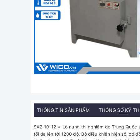
THÔNG TIN SẢN PHẨM
THÔNG SỐ KỸ T
SX2-10-12 ⭐ Lò nung thí nghiệm do Trung Quốc sả
tối đa lên tới 1200 độ. Bộ điều khiển hiện số, có 