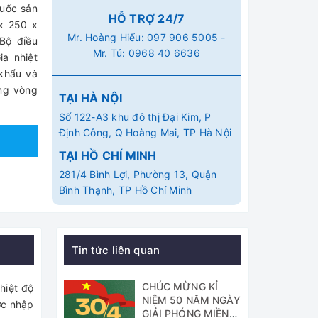
Quốc sản
HỖ TRỢ 24/7
 x 250 x
Mr. Hoàng Hiếu:
097 906 5005
-
 Bộ điều
Mr. Tú:
0968 40 6636
ia nhiệt
 khẩu và
ong vòng
TẠI HÀ NỘI
Số 122-A3 khu đô thị Đại Kim, P
Định Công, Q Hoàng Mai, TP Hà Nội
TẠI HỒ CHÍ MINH
281/4 Bình Lợi, Phường 13, Quận
Bình Thạnh, TP Hồ Chí Minh
Tin tức liên quan
CHÚC MỪNG KỈ
hiệt độ
NIỆM 50 NĂM NGÀY
ợc nhập
GIẢI PHÓNG MIỀN