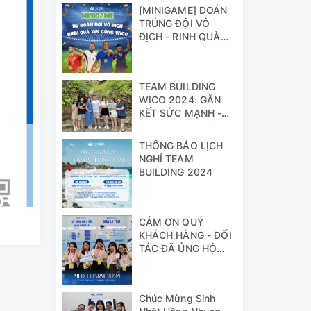
[MINIGAME] ĐOÁN
TRÚNG ĐỘI VÔ
ĐỊCH - RINH QUÀ
XỊN CÙNG WICO!!!
TEAM BUILDING
WICO 2024: GẮN
KẾT SỨC MẠNH -
VỮNG BƯỚC
THÀNH CÔNG
THÔNG BÁO LỊCH
NGHỈ TEAM
BUILDING 2024
CẢM ƠN QUÝ
KHÁCH HÀNG - ĐỐI
TÁC ĐÃ ỦNG HỘ
WICO TẠI TRIỂN
LÃM MEDI-PHARM
2024
Chúc Mừng Sinh