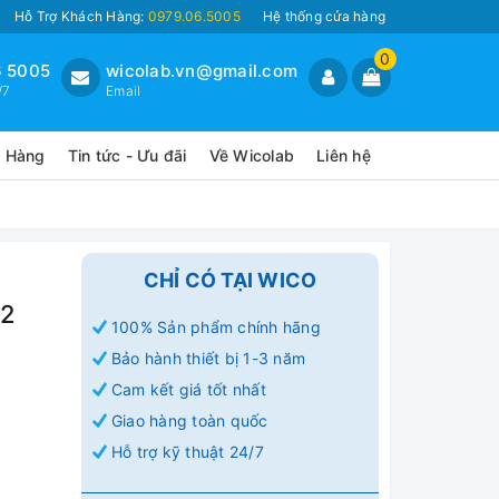
Hỗ Trợ Khách Hàng:
0979.06.5005
Hệ thống cửa hàng
0
 5005
wicolab.vn@gmail.com
/7
Email
o Hàng
Tin tức - Ưu đãi
Về Wicolab
Liên hệ
CHỈ CÓ TẠI WICO
12
100% Sản phẩm chính hãng
Bảo hành thiết bị 1-3 năm
Cam kết giá tốt nhất
Giao hàng toàn quốc
Hỗ trợ kỹ thuật 24/7