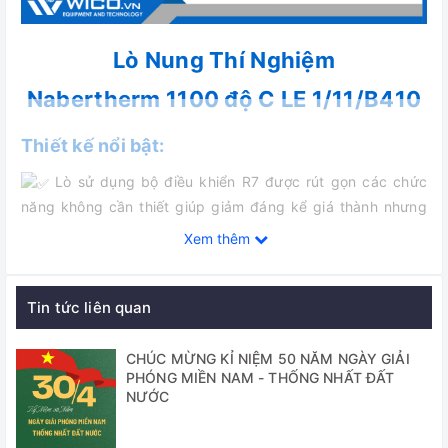
Lò Nung Thí Nghiệm
Nabertherm 1100 độ C LE 1/11/B410
Thiết kế nổi bật:
Lò sử dụng bộ điều khiển R7 được rút gọn các chức
năng không cần thiết giúp giảm đáng kể giá thành nhưng
đồng thời vẫn mang lại một giải pháp kiểm soát nhiệt độ vô
Xem thêm
cùng tin cậy.
Lò gia nhiệt 2 phái, bộ phận gia nhiệt được bảo vệ
Tin tức liên quan
bằng ống thuỷ tinh thạch anh giúp bảo vệ khỏi khí gây an
mòn có thể phát sinh trong quá trình nung.
CHÚC MỪNG KỈ NIỆM 50 NĂM NGÀY GIẢI
Lò có tốc độ gia nhiệt nhanh - Độ chính xác cao.
PHÓNG MIỀN NAM - THỐNG NHẤT ĐẤT
NƯỚC
Vỏ lò được làm bằng thép không gỉ, đồng thời được
cách nhiệt tốt với loại sợi Non-Classified giúp lò có kích