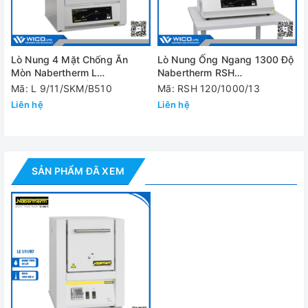
Nhiệt độ tối đa
1100 độ C
Dung tích
1 Lít
buồng
Lò Nung 4 Mặt Chống Ăn
Lò Nung Ống Ngang 1300 Độ
Mòn Nabertherm L
Nabertherm RSH
Thời gian đạt
9/11/SKM/B510 | Cửa Lật
120/1000/13/B510
Mã: L 9/11/SKM/B510
Mã: RSH 120/1000/13
10 phút
Tmax
Liên hệ
Liên hệ
Bộ điều khiển
R7
Kích thước
buồng WxDxH
90x115x110 mm
SẢN PHẨM ĐÃ XEM
(mm)
Kích thước tổng
thể WxDxH
290x280x410 mm
(mm)
Công suất
1.6 kW
Khối lượng
15 kg