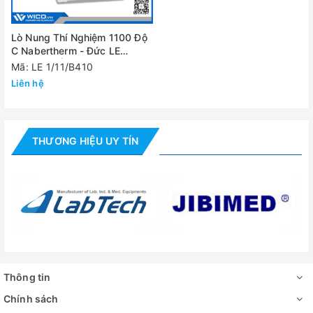
Nguồn điện
220V-50Hz
Lò Nung Thí Nghiệm 1100 Độ
Đánh giá
C Nabertherm - Đức LE
1/11/B410 | 1 Lít
Mã: LE 1/11/B410
Liên hệ
THƯƠNG HIỆU UY TÍN
Thông tin
Chính sách