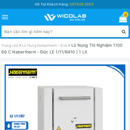
Hỗ Trợ Khách Hàng:
0979.06.5005
0
Toggle
navigation
Lò Nung Thí Nghiệm 1100
Trang chủ
Lò Nung Nabertherm - Đức
Độ C Nabertherm - Đức LE 1/11/B410 | 1 Lít