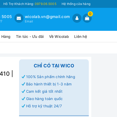
Hỗ Trợ Khách Hàng:
0979.06.5005
Hệ thống cửa hàng
0
 5005
wicolab.vn@gmail.com
/7
Email
o Hàng
Tin tức - Ưu đãi
Về Wicolab
Liên hệ
CHỈ CÓ TẠI WICO
410 |
100% Sản phẩm chính hãng
Bảo hành thiết bị 1-3 năm
Cam kết giá tốt nhất
Giao hàng toàn quốc
Hỗ trợ kỹ thuật 24/7