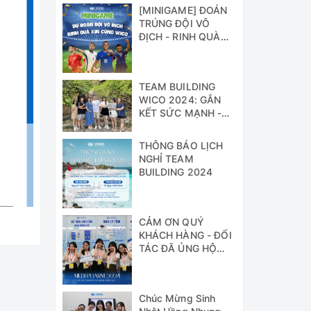
[MINIGAME] ĐOÁN
TRÚNG ĐỘI VÔ
ĐỊCH - RINH QUÀ
XỊN CÙNG WICO!!!
TEAM BUILDING
WICO 2024: GẮN
KẾT SỨC MẠNH -
VỮNG BƯỚC
THÀNH CÔNG
THÔNG BÁO LỊCH
NGHỈ TEAM
BUILDING 2024
CẢM ƠN QUÝ
KHÁCH HÀNG - ĐỐI
TÁC ĐÃ ỦNG HỘ
WICO TẠI TRIỂN
LÃM MEDI-PHARM
2024
Chúc Mừng Sinh