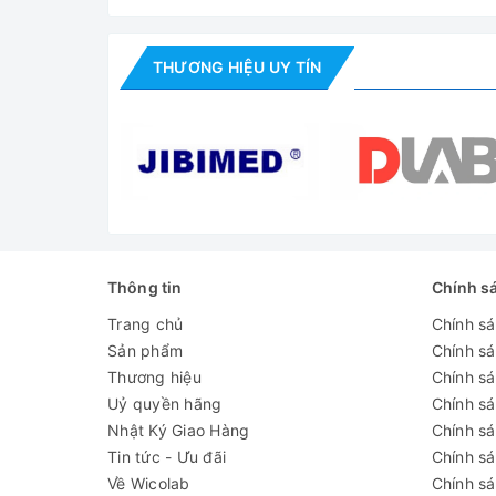
Kích thước tổng
thể WxDxH
440x540x520 mm
(mm)
THƯƠNG HIỆU UY TÍN
Công suất
3.2 kW
Khối lượng
35 kg
Nguồn điện
220V-50Hz
Đánh giá
Thông tin
Chính s
Trang chủ
Chính s
Sản phẩm
Chính s
Thương hiệu
Chính sá
Uỷ quyền hãng
Chính s
Nhật Ký Giao Hàng
Chính s
Tin tức - Ưu đãi
Chính s
Về Wicolab
Chính sá