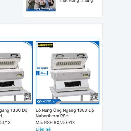
Nhật Hồng Nhung
 đồng
mòn có
ước vô
t tản
gang 1300 Độ
Lò Nung Ống Ngang 1300 Độ
Lò Nung Ống 
H
Nabertherm RSH
Nabertherm R
đặc
10
80/750/13/B510
80/500/13/B5
00/13
Mã: RSH 80/750/13
Mã: RSH 80/5
Liên hệ
Liên hệ