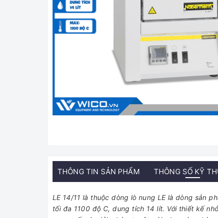
THÔNG TIN SẢN PHẨM
THÔNG SỐ KỸ T
LE 14/11 là thuộc dòng lò nung LE là dòng sản p
tối đa 1100 độ C, dung tích 14 lít. Với thiết kế 