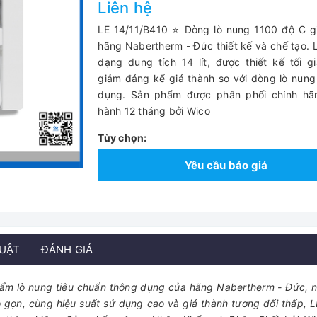
Liên hệ
LE 14/11/B410 ⭐ Dòng lò nung 1100 độ C g
hãng Nabertherm - Đức thiết kế và chế tạo. 
dạng dung tích 14 lít, được thiết kế tối g
giảm đáng kể giá thành so với dòng lò nun
dụng. Sản phẩm được phân phối chính hã
hành 12 tháng bởi Wico
Tùy chọn:
Yêu cầu báo giá
HUẬT
ĐÁNH GIÁ
hẩm lò nung tiêu chuẩn thông dụng của hãng Nabertherm - Đức, n
nhỏ gọn, cùng hiệu suất sử dụng cao và giá thành tương đối thấp, L