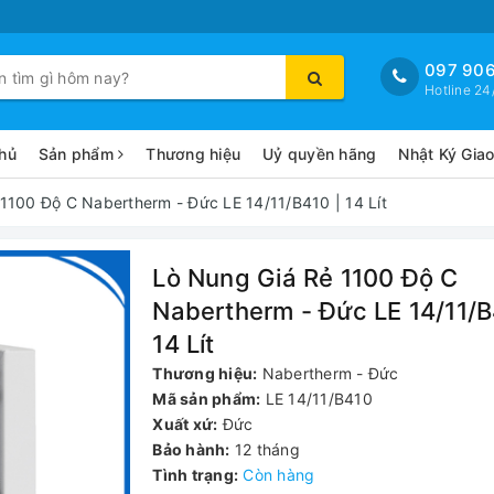
097 906
Hotline 24
hủ
Sản phẩm
Thương hiệu
Uỷ quyền hãng
Nhật Ký Gia
1100 Độ C Nabertherm - Đức LE 14/11/B410 | 14 Lít
Lò Nung Giá Rẻ 1100 Độ C
Nabertherm - Đức LE 14/11/B
14 Lít
Thương hiệu:
Nabertherm - Đức
Mã sản phẩm:
LE 14/11/B410
Xuất xứ:
Đức
Bảo hành:
12 tháng
Tình trạng:
Còn hàng