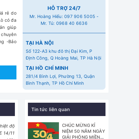
HỖ TRỢ 24/7
iá rẻ do
Mr. Hoàng Hiếu:
097 906 5005
-
Lò có đa
Mr. Tú:
0968 40 6636
iản giúp
g chuyên
ng -Bảo
TẠI HÀ NỘI
Số 122-A3 khu đô thị Đại Kim, P
Định Công, Q Hoàng Mai, TP Hà Nội
TẠI HỒ CHÍ MINH
281/4 Bình Lợi, Phường 13, Quận
Bình Thạnh, TP Hồ Chí Minh
Tin tức liên quan
CHÚC MỪNG KỈ
hiệt độ
NIỆM 50 NĂM NGÀY
E 14/11
GIẢI PHÓNG MIỀN