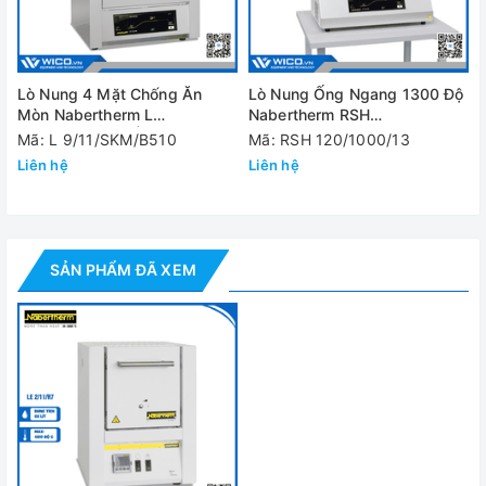
Nhiệt độ tối đa
1100 độ C
Dung tích
2 Lít
buồng
Lò Nung 4 Mặt Chống Ăn
Lò Nung Ống Ngang 1300 Độ
Mòn Nabertherm L
Nabertherm RSH
Thời gian đạt
9/11/SKM/B510 | Cửa Lật
120/1000/13/B510
Mã: L 9/11/SKM/B510
Mã: RSH 120/1000/13
15 phút
Tmax
Liên hệ
Liên hệ
Bộ điều khiển
R7
Kích thước
buồng WxDxH
110x180x110 mm
SẢN PHẨM ĐÃ XEM
(mm)
Kích thước tổng
thể WxDxH
330x390x410 mm
(mm)
Công suất
1.9 kW
Khối lượng
20 kg