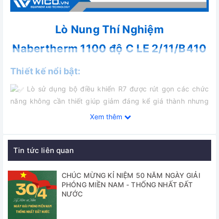
Lò Nung Thí Nghiệm
Nabertherm 1100 độ C LE 2/11/B410
Thiết kế nổi bật:
Lò sử dụng bộ điều khiển R7 được rút gọn các chức
năng không cần thiết giúp giảm đáng kể giá thành nhưng
đồng thời vẫn mang lại một giải pháp kiểm soát nhiệt độ vô
Xem thêm
cùng tin cậy.
Lò gia nhiệt 2 phái, bộ phận gia nhiệt được bảo vệ
Tin tức liên quan
bằng ống thuỷ tinh thạch anh giúp bảo vệ khỏi khí gây an
mòn có thể phát sinh trong quá trình nung.
CHÚC MỪNG KỈ NIỆM 50 NĂM NGÀY GIẢI
Lò có tốc độ gia nhiệt nhanh - Độ chính xác cao.
PHÓNG MIỀN NAM - THỐNG NHẤT ĐẤT
NƯỚC
Vỏ lò được làm bằng thép không gỉ, đồng thời được
cách nhiệt tốt với loại sợi Non-Classified giúp lò có kích