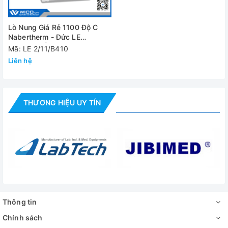
Nguồn điện
220V-50Hz
Lò Nung Giá Rẻ 1100 Độ C
Đánh giá
Nabertherm - Đức LE
2/11/B410 | 2 Lít
Mã: LE 2/11/B410
Liên hệ
THƯƠNG HIỆU UY TÍN
Thông tin
Chính sách