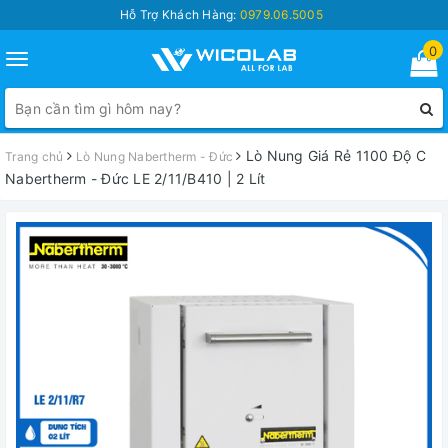
Hỗ Trợ Khách Hàng:
0979.06.5005
0
Toggle
navigation
Lò Nung Giá Rẻ 1100 Độ C
Trang chủ
Lò Nung Nabertherm - Đức
Nabertherm - Đức LE 2/11/B410 | 2 Lít