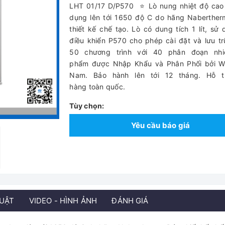
LHT 01/17 D/P570 ⭐ Lò nung nhiệt độ cao
dụng lên tới 1650 độ C do hãng Naberther
thiết kế chế tạo. Lò có dung tích 1 lít, sử
điều khiển P570 cho phép cài đặt và lưu tr
50 chương trình với 40 phân đoạn nhi
phẩm được Nhập Khẩu và Phân Phối bởi Wi
Nam. Bảo hành lên tới 12 tháng. Hỗ t
hàng toàn quốc.
Tùy chọn:
Yêu cầu báo giá
HUẬT
VIDEO - HÌNH ẢNH
ĐÁNH GIÁ