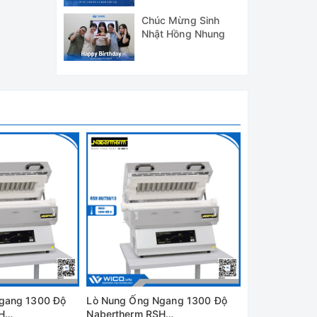
2024
Chúc Mừng Sinh
Nhật Hồng Nhung
 nung
2 đến 8
gang 1300 Độ
Lò Nung Ống Ngang 1300 Độ
Lò Nung Ống 
H
Nabertherm RSH
Nabertherm R