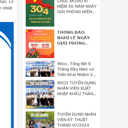
CHÚC MỪNG KỈ
tạo. Lò
NIỆM 50 NĂM NGÀY
 nhiệt.
GIẢI PHÓNG MIỀN
NAM - THỐNG
NHẤT ĐẤT NƯỚC
𝗧𝗛𝗢̂𝗡𝗚 𝗕𝗔́𝗢
𝗡𝗚𝗛𝗜̉ 𝗟𝗘̂̃ 𝗡𝗚𝗔̀𝗬
𝗚𝗜𝗔̉𝗜 𝗣𝗛𝗢́𝗡𝗚
𝗠𝗜𝗘̂̀𝗡 𝗡𝗔𝗠 (𝟯𝟬/𝟰)
𝗩𝗔̀ 𝗡𝗚𝗔̀𝗬 𝗤𝗨𝗢̂́𝗖
𝗧𝗘̂́ 𝗟𝗔𝗢 Đ𝗢̣̂𝗡𝗚
Wico : Tổng Kết 6
(𝟭/𝟱)
Tháng Đầu Năm và
Triển Khai Nhiệm Vụ
Công Tác 6 Tháng
WICO TUYỂN DỤNG
Cuối Năm 2024
NHÂN VIÊN XUẤT
NHẬP KHẨU THÁNG
07/2024
TUYỂN DỤNG NHÂN
VIÊN KỸ THUẬT
THÁNG 07/2024