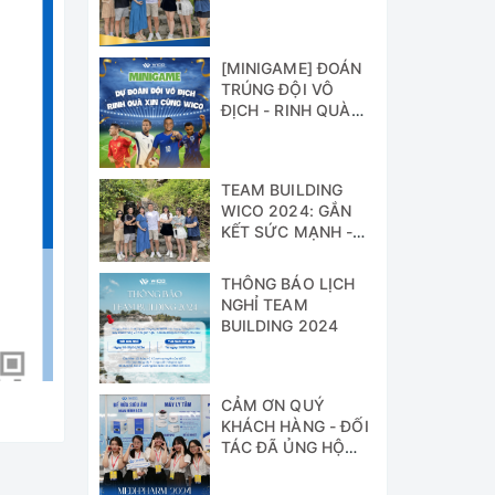
[MINIGAME] ĐOÁN
TRÚNG ĐỘI VÔ
ĐỊCH - RINH QUÀ
XỊN CÙNG WICO!!!
TEAM BUILDING
WICO 2024: GẮN
KẾT SỨC MẠNH -
VỮNG BƯỚC
THÀNH CÔNG
THÔNG BÁO LỊCH
NGHỈ TEAM
BUILDING 2024
CẢM ƠN QUÝ
KHÁCH HÀNG - ĐỐI
TÁC ĐÃ ỦNG HỘ
WICO TẠI TRIỂN
LÃM MEDI-PHARM