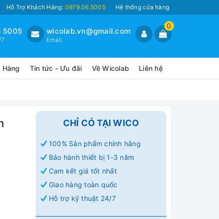
Hỗ Trợ Khách Hàng:
0979.06.5005
Hệ thống cửa hàng
0
 5005
wicolab.vn@gmail.com
/7
Email
o Hàng
Tin tức - Ưu đãi
Về Wicolab
Liên hệ
m
CHỈ CÓ TẠI WICO
100% Sản phẩm chính hãng
Bảo hành thiết bị 1-3 năm
Cam kết giá tốt nhất
Giao hàng toàn quốc
Hỗ trợ kỹ thuật 24/7