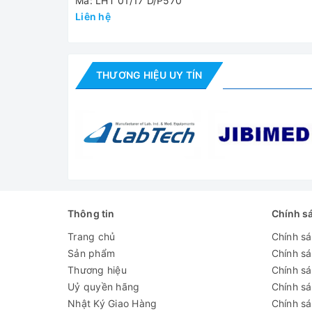
Mã: LHT 01/17 D/P570
1 Lít
buồng
Liên hệ
Bộ điều khiển
P570
Kích thước bên
110x120x120 mm
THƯƠNG HIỆU UY TÍN
trong lò WxDxH
Kích thước bên
385x425x525 (+195mm)
ngoài lò WxDxH
Trọng lượng
28 kg
Công suất
2.9 kW
Nguồn điện
220V/ 50Hz
Thông tin
Chính s
Video - Hình ảnh
Trang chủ
Chính s
Sản phẩm
Chính s
Thương hiệu
Chính sá
Uỷ quyền hãng
Chính s
Nhật Ký Giao Hàng
Chính s