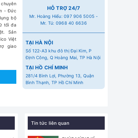
 chuyên
HỖ TRỢ 24/7
m - Đức
Mr. Hoàng Hiếu:
097 906 5005
-
 dụng bộ
Mr. Tú:
0968 40 6636
ữ tối đa
ệt. Sản
co Việt
TẠI HÀ NỘI
rợ giao
Số 122-A3 khu đô thị Đại Kim, P
Định Công, Q Hoàng Mai, TP Hà Nội
TẠI HỒ CHÍ MINH
281/4 Bình Lợi, Phường 13, Quận
Bình Thạnh, TP Hồ Chí Minh
Tin tức liên quan