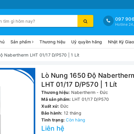
097 906
Hotline 24
hủ
Sản phẩm
Thương hiệu
Uỷ quyền hãng
Nhật Ký Gia
ộ Nabertherm LHT 01/17 D/P570 | 1 Lít
Lò Nung 1650 Độ Naberther
LHT 01/17 D/P570 | 1 Lít
Thương hiệu:
Nabertherm - Đức
Mã sản phẩm:
LHT 01/17 D/P570
Xuất xứ:
Đức
Bảo hành:
12 tháng
Tình trạng:
Còn hàng
Liên hệ