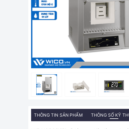
THÔNG TIN SẢN PHẨM
THÔNG SỐ KỸ T