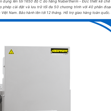
 dụng lên tới 1650 độ C do hãng Nabertherm - Đức thiết kế chế 
o phép cài đặt và lưu trữ tối đa 50 chương trình với 40 phân đoạn
iệt Nam. Bảo hành lên tới 12 tháng. Hỗ trợ giao hàng toàn quốc.