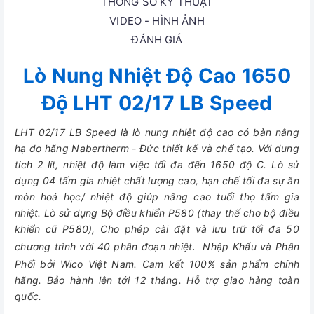
THÔNG SỐ KỸ THUẬT
VIDEO - HÌNH ẢNH
ĐÁNH GIÁ
Lò Nung Nhiệt Độ Cao 1650
Độ LHT 02/17 LB Speed
LHT 02/17 LB Speed là lò nung nhiệt độ cao có bàn nâng
hạ do hãng Nabertherm - Đức thiết kế và chế tạo. Với dung
tích 2 lít, nhiệt độ làm việc tối đa đến 1650 độ C. Lò sử
dụng 04 tấm gia nhiệt chất lượng cao, hạn chế tối đa sự ăn
mòn hoá học/ nhiệt độ giúp nâng cao tuổi thọ tấm gia
nhiệt. Lò sử dụng Bộ điều khiển P580 (thay thế cho bộ điều
khiển cũ P580), Cho phép cài đặt và lưu trữ tối đa 50
chương trình với 40 phân đoạn nhiệt
.
Nhập Khẩu và Phân
Phối bởi Wico Việt Nam. Cam kết 100% sản phẩm chính
hãng. Bảo hành lên tới 12 tháng. Hỗ trợ giao hàng toàn
quốc.