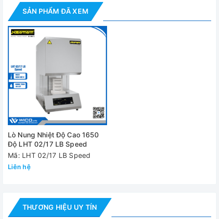
SẢN PHẨM ĐÃ XEM
Dung tích
Kích thước trong lò (WxDxH)
Kích thước ngoài lò (WxDxH)
Công suất
Nguồn điện
Trọng lượng
HÌNH ẢNH
Lò Nung Nhiệt Độ Cao 1650
Độ LHT 02/17 LB Speed
Mã: LHT 02/17 LB Speed
Liên hệ
THƯƠNG HIỆU UY TÍN