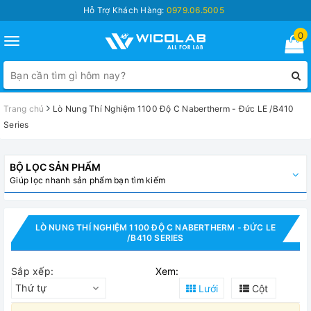
Hỗ Trợ Khách Hàng:
0979.06.5005
0
Toggle
navigation
Trang chủ
Lò Nung Thí Nghiệm 1100 Độ C Nabertherm - Đức LE /B410
Series
BỘ LỌC SẢN PHẨM
Giúp lọc nhanh sản phẩm bạn tìm kiếm
LÒ NUNG THÍ NGHIỆM 1100 ĐỘ C NABERTHERM - ĐỨC LE
/B410 SERIES
Sắp xếp:
Xem:
Thứ tự
Lưới
Cột