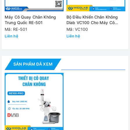
Động cơ
Động c
Dải tốc độ
20
Máy Cô Quay Chân Không
Bộ Điều Khiển Chân Không
Trung Quốc RE-501
Dlab VC100 Cho Máy Cô
Màn hình
LCD(tốc 
Quay Chân Không
Mã: RE-501
Mã: VC100
Liên hệ
Liên hệ
Chiều quay
Cùng chiều v
Dải nhiệt độ
Nhiệt
Sai số điều khiển
Cách thu
SẢN PHẨM ĐÃ XEM
Công suất gia nhiệt
Khoảng nâng hạ
Ch
Cài đặt thời gian
Kích thước [D×W×H]
4
Khối lượng
Môi trường làm việc