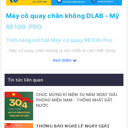
Máy cô quay chân không DLAB - Mỹ
RE100-PRO
Tính năng nổi bật Máy cô quay RE100-Pro:
- Máy cô quay chân không là một thiết bị cần thiết trong
các phòng thí nghiệm hóa học để loại bỏ dung môi một
Xem thêm
cách hiệu quả và nhẹ nhàng khỏi các mẫu bằng cách bay
hơi. Cho một giải pháp chưng cất cho các ứng dụng trong
các ngành hóa học hữu cơ, hóa dầu, môi trường…
Tin tức liên quan
- Màn hình LCD hiển thị cả tốc độ quay và nhiệt độ gia
nhiệt cho phép kiểm soát tối ưu tất cả các quy trình chưng
CHÚC MỪNG KỈ NIỆM 50 NĂM NGÀY GIẢI
PHÓNG MIỀN NAM - THỐNG NHẤT ĐẤT
cất
NƯỚC
- Động cơ nâng hạ tự động đưa bình cất đến vị trí an toàn
trong trường hợp mất điện
𝗧𝗛𝗢̂𝗡𝗚 𝗕𝗔́𝗢 𝗡𝗚𝗛𝗜̉ 𝗟𝗘̂̃ 𝗡𝗚𝗔̀𝗬 𝗚𝗜𝗔̉𝗜