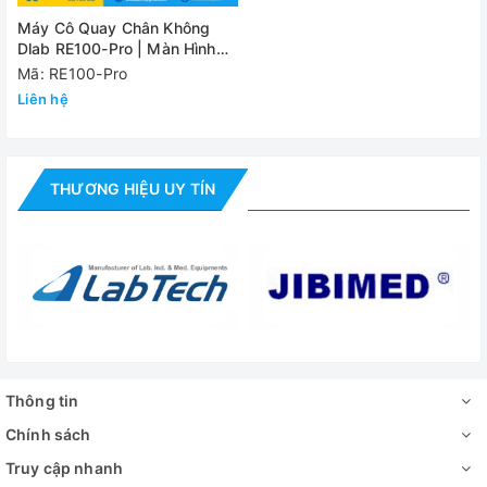
Tiêu chuẩn bảo vệ
Máy Cô Quay Chân Không
Dlab RE100-Pro | Màn Hình
Nguồn điện
100-12
LCD
Mã: RE100-Pro
Liên hệ
Tổng công suất
Đánh giá
THƯƠNG HIỆU UY TÍN
Thông tin
Chính sách
Truy cập nhanh