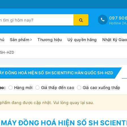
097 906
Hotline 24
hủ
Sản phẩm
Thương hiệu
Uỷ quyền hãng
Nhật Ký Gia
c SH-HZD
Y ĐỒNG HOÁ HIỆN SỐ SH SCIENTIFIC HÀN QUỐC SH-HZD
eo:
Hàng mới
Giá thấp đến cao
Giá cao xuống thấp
phẩm đang được cập nhật. Vui lòng quay lại sau.
MÁY ĐỒNG HOÁ HIỆN SỐ SH SCIENT