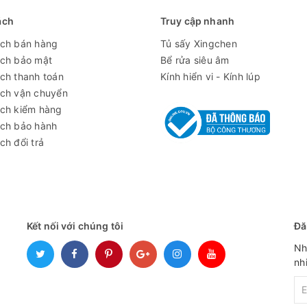
ách
Truy cập nhanh
ách bán hàng
Tủ sấy Xingchen
ách bảo mật
Bể rửa siêu âm
ch thanh toán
Kính hiển vi - Kính lúp
ách vận chuyển
ách kiểm hàng
ách bảo hành
ch đổi trả
Kết nối với chúng tôi
Đă
Nh
nh