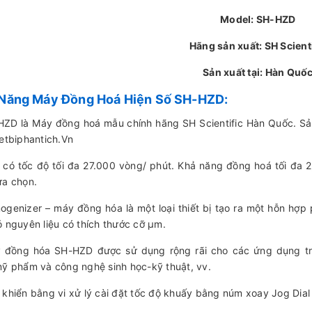
Model: SH-HZD
Hãng sản xuất: SH Scienti
Sản xuất tại: Hàn Quố
 Năng Máy Đồng Hoá Hiện Số SH-HZD:
ZD là Máy đồng hoá mẫu chính hãng SH Scientific Hàn Quốc. S
ietbiphantich.Vn
có tốc độ tối đa 27.000 vòng/ phút. Khả năng đồng hoá tối đa 
ựa chọn.
genizer – máy đồng hóa là một loại thiết bị tạo ra một hỗn hợp
ỏ nguyên liệu có thích thước cỡ µm.
đồng hóa SH-HZD được sử dụng rộng rãi cho các ứng dụng tro
mỹ phẩm và công nghệ sinh học-kỹ thuật, vv.
 khiển bằng vi xử lý cài đặt tốc độ khuấy bằng núm xoay Jog Dia