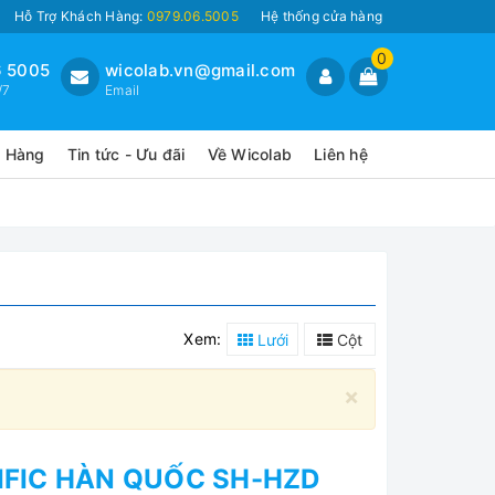
Hỗ Trợ Khách Hàng:
0979.06.5005
Hệ thống cửa hàng
0
 5005
wicolab.vn@gmail.com
/7
Email
o Hàng
Tin tức - Ưu đãi
Về Wicolab
Liên hệ
Xem:
Lưới
Cột
×
IFIC HÀN QUỐC SH-HZD