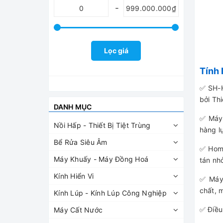
Lọc giá
Tính
✅ SH-H
bởi Th
DANH MỤC
✅ Máy 
Nồi Hấp - Thiết Bị Tiệt Trùng
hàng l
Bể Rửa Siêu Âm
✅ Homo
Máy Khuấy - Máy Đồng Hoá
tán nh
Kính Hiển Vi
✅ Máy 
chất, 
Kính Lúp - Kính Lúp Công Nghiệp
✅ Điều
Máy Cất Nước