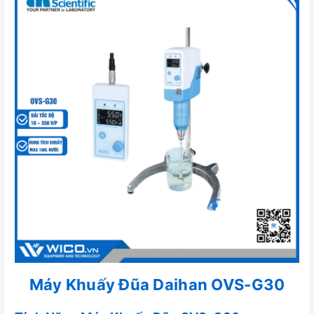
Máy Khuấy Đũa Daihan OVS-G30