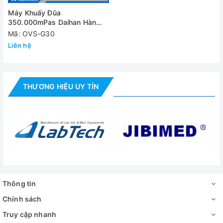
Máy Khuấy Đũa
350.000mPas Daihan Hàn
Quốc OVS-G30 | 550 RPM
Mã: OVS-G30
Liên hệ
THƯƠNG HIỆU UY TÍN
Thông tin
Chính sách
Truy cập nhanh