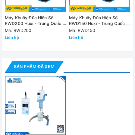
Đường kính
Φ 6 ~ 10mm, Khớp nối linh hoạt (Φ6 ~ 16
Chuck Grip
Máy Khuấy Đũa Hiện Số
Máy Khuấy Đũa Hiện Số
RWD200 Huxi - Trung Quốc |
RWD150 Huxi - Trung Quốc |
Nhiệt độ và độ
0 ~ 40 độ C, 80%RH
Tối Đa 100 Lít
Tối Đa 60 Lít
Mã: RWD200
Mã: RWD150
ẩm cho phép
Liên hệ
Liên hệ
Vật liệu
Nhôm đúc
Kích thước
84 x 205 x h275mm
Khối lượng
3,5 kg
SẢN PHẨM ĐÃ XEM
Công suất
250W
Nguồn điện
1 Pha, 220V AC, 50Hz
Đánh giá