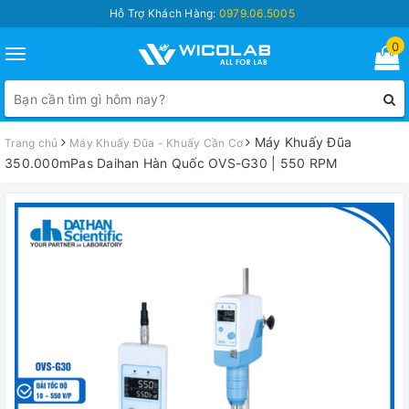
Hỗ Trợ Khách Hàng:
0979.06.5005
0
Toggle
navigation
Máy Khuấy Đũa
Trang chủ
Máy Khuấy Đũa - Khuấy Cần Cơ
350.000mPas Daihan Hàn Quốc OVS-G30 | 550 RPM