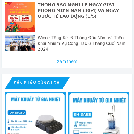
𝗧𝗛𝗢̂𝗡𝗚 𝗕𝗔́𝗢 𝗡𝗚𝗛𝗜̉ 𝗟𝗘̂̃ 𝗡𝗚𝗔̀𝗬 𝗚𝗜𝗔̉𝗜
𝗣𝗛𝗢́𝗡𝗚 𝗠𝗜𝗘̂̀𝗡 𝗡𝗔𝗠 (𝟯𝟬/𝟰) 𝗩𝗔̀ 𝗡𝗚𝗔̀𝗬
Model
MaXtir MS500
𝗤𝗨𝗢̂́𝗖 𝗧𝗘̂́ 𝗟𝗔𝗢 Đ𝗢̣̂𝗡𝗚 (𝟭/𝟱)
Dung tích khuấy
Tối đa 20 lít
Dải tốc độ
Wico : Tổng Kết 6 Tháng Đầu Năm và Triển
80 ~ 1,500 vòng/ phút
Khai Nhiệm Vụ Công Tác 6 Tháng Cuối Năm
Bước tăng tốc độ
2024
5 vòng/ phút
Thời gian
99 giờ 59 phút (hoặc ch
Xem thêm
Kích thước mặt khuấy
200 x 200mm
SẢN PHẨM CÙNG LOẠI
Màn hình
Màn hình LCD kỹ thuật
Bộ điều khiển kỹ thuậ
Bộ điều khiển
nhấn mềm.
Cảnh báo
Trạng thái lỗi và kết th
Thanh khuấy
dài 3cm. (chiều dài th