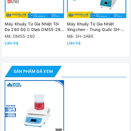
Thân máy
Nhôm sơn tĩnh điện
Vật liệu
Bề mặt khuấy
Tấm kính gốm rắn
Nhiệt độ và độ ẩm cho phép
+5 ~ 50 độ C, 85%RH
Máy Khuấy Từ Gia Nhiệt Tối
Máy Khuấy Từ Gia Nhiệt
Đa 280 Độ C Dlab DMS5-280
Xingchen - Trung Quốc SH-
Kích thước
200 x 332 x 114mm
| Khuấy tối đa 5 lít
3ABE | Màn Hình LCD
Mã: DMS5-280
Mã: SH-3ABE
Liên hệ
Liên hệ
Khối lượng
3.8kg
Nguồn điện
1 Pha, AC 220V, 50 Hz
Đánh giá
SẢN PHẨM ĐÃ XEM