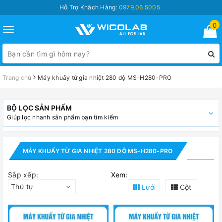
Hỗ Trợ Khách Hàng:
0979.06.5005
0
Toggle
navigation
Trang chủ
Máy khuấy từ gia nhiệt 280 độ MS-H280-PRO
BỘ LỌC SẢN PHẨM
Giúp lọc nhanh sản phẩm bạn tìm kiếm
MÁY KHUẤY TỪ GIA NHIỆT 280 ĐỘ MS-H280-PRO
Sắp xếp:
Xem:
Thứ tự
Lưới
Cột