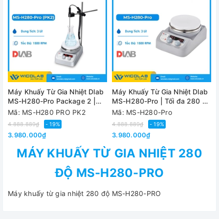
Máy Khuấy Từ Gia Nhiệt Dlab
Máy Khuấy Từ Gia Nhiệt Dlab
MS-H280-Pro Package 2 |
MS-H280-Pro | Tối đa 280 độ
Tối đa 280 độ C
C
Mã: MS-H280 PRO PK2
Mã: MS-H280-Pro
4.888.889₫
- 19%
4.888.889₫
- 19%
3.980.000₫
3.980.000₫
MÁY KHUẤY TỪ GIA NHIỆT 280
ĐỘ MS-H280-PRO
Máy khuấy từ gia nhiệt 280 độ MS-H280-PRO