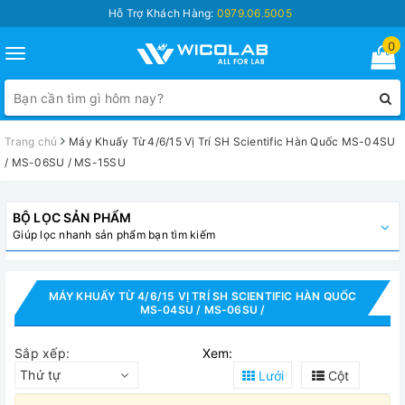
Hỗ Trợ Khách Hàng:
0979.06.5005
0
Toggle
navigation
Trang chủ
Máy Khuấy Từ 4/6/15 Vị Trí SH Scientific Hàn Quốc MS-04SU
/ MS-06SU / MS-15SU
BỘ LỌC SẢN PHẨM
Giúp lọc nhanh sản phẩm bạn tìm kiếm
MÁY KHUẤY TỪ 4/6/15 VỊ TRÍ SH SCIENTIFIC HÀN QUỐC
MS-04SU / MS-06SU /
Sắp xếp:
Xem:
Thứ tự
Lưới
Cột