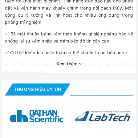
tách rời khỏi thiết bị chính. Tính năng độc đáo này cho phép
đặt và vận hành máy khuấy chính trong nồi cách thủy. Một
công cụ lý tưởng và linh hoạt cho nhiều ứng dụng trong
phòng thí nghiệm.
✅ Bề mặt khuấy bằng tấm thép không gỉ siêu phẳng bảo vệ
chống lại sự xâm nhập và đảm bảo độ tin cậy cao.
✅ Cơ thể khép kín hoàn toàn có thể khuấy trong bồn nước
Xem thêm
✅ Cơ chế truyền động cuộn dây từ tính cung cấp hoạt động
lâu dài và yên tĩnh
✅ Năm mức công suất khuấy mang đến khả năng trộn tuyệt
THƯƠNG HIỆU UY TÍN
vời, bao gồm cả chất lỏng có độ nhớt cao