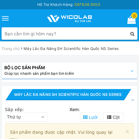
Hỗ Trợ Khách Hàng:
0979.06.5005
0
Toggle
navigation
Trang chủ
Máy Lắc Đa Năng SH Scientific Hàn Quốc NS Series
BỘ LỌC SẢN PHẨM
Giúp lọc nhanh sản phẩm bạn tìm kiếm
MÁY LẮC ĐA NĂNG SH SCIENTIFIC HÀN QUỐC NS SERIES
Sắp xếp:
Xem:
Thứ tự
Lưới
Cột
×
Sản phẩm đang được cập nhật. Vui lòng quay lại