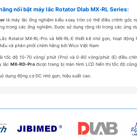
năng nổi bật máy lắc Rotator Dlab MX-RL Series:
tor
là máy lắc ống nghiệm kiểu xoay tròn có thể điều chỉnh góc n
ỏng trong các ống nghiệm. Được sử dụng rộng rãi trong các ứng dụ
Lắc Rotator MX-RL-Pro và MX-RL-E thiết kế nhỏ gọn, hoạt động 
hẩu và phân phối chính hãng bởi Wico Việt Nam
dải tốc độ 10-70 vòng/ phút (Pro) và 0-80 vòng/phút (E) điều ch
y lắc
MX-RD-Pro
được trang bị màn hình LCD hiển thị tốc độ cũng
sử dụng động cơ DC nhỏ gọn, hiệu suất cao.