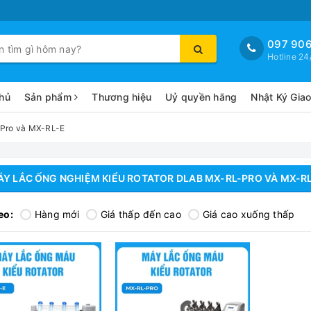
097 906
Hotline 24
hủ
Sản phẩm
Thương hiệu
Uỷ quyền hãng
Nhật Ký Gia
-Pro và MX-RL-E
Y LẮC ỐNG NGHIỆM KIỂU ROTATOR DLAB MX-RL-PRO VÀ MX-R
eo:
Hàng mới
Giá thấp đến cao
Giá cao xuống thấp