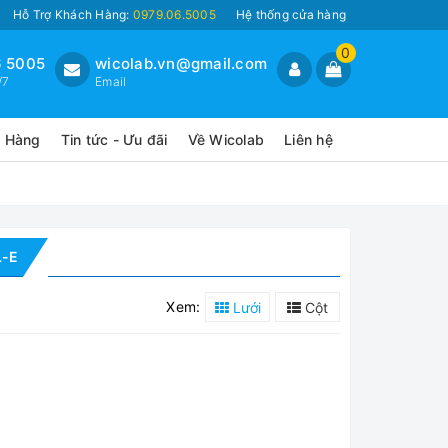
Hỗ Trợ Khách Hàng:
0979.06.5005
Hệ thống cửa hàng
0
 5005
wicolab.vn@gmail.com
/7
Email
o Hàng
Tin tức - Ưu đãi
Về Wicolab
Liên hệ
L-E
Xem:
Lưới
Cột