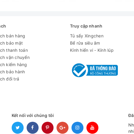
ách
Truy cập nhanh
ách bán hàng
Tủ sấy Xingchen
ách bảo mật
Bể rửa siêu âm
ch thanh toán
Kính hiển vi - Kính lúp
ách vận chuyển
ách kiểm hàng
ách bảo hành
ch đổi trả
Kết nối với chúng tôi
Đă
Nh
nh