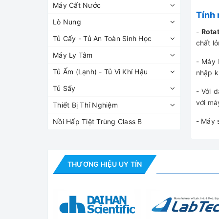
Máy Cất Nước
Tính 
Lò Nung
-
Rota
Tủ Cấy - Tủ An Toàn Sinh Học
chất l
Máy Ly Tâm
- Máy 
Tủ Ấm (Lạnh) - Tủ Vi Khí Hậu
nhập k
Tủ Sấy
- Với 
với má
Thiết Bị Thí Nghiệm
- Máy 
Nồi Hấp Tiệt Trùng Class B
THƯƠNG HIỆU UY TÍN