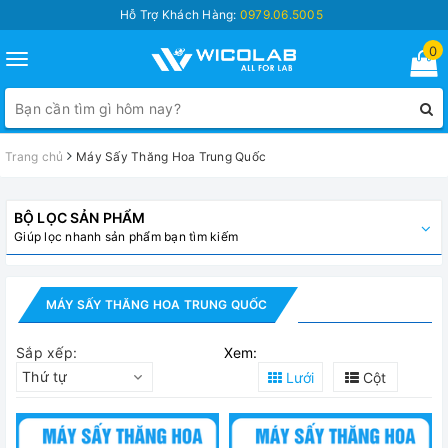
Hỗ Trợ Khách Hàng:
0979.06.5005
0
Toggle
navigation
Trang chủ
Máy Sấy Thăng Hoa Trung Quốc
BỘ LỌC SẢN PHẨM
Giúp lọc nhanh sản phẩm bạn tìm kiếm
MÁY SẤY THĂNG HOA TRUNG QUỐC
Sắp xếp:
Xem:
Thứ tự
Lưới
Cột