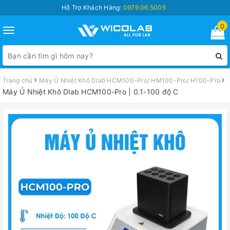
Hỗ Trợ Khách Hàng:
0979.06.5005
0
Toggle
navigation
Trang chủ
Máy Ủ Nhiệt Khô Dlab HCM100-Pro/ HM100-Pro/ H100-Pro
Máy Ủ Nhiệt Khô Dlab HCM100-Pro | 0.1-100 độ C