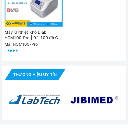
thị
Bộ nhớ lưu trữ
-
Bảo vệ quá
150 độ C
nhiệt
Máy Ủ Nhiệt Khô Dlab
HCM100-Pro | 0.1-100 độ C
Block adapter
Nhôm
Mã: HCM100-Pro
Liên hệ
Trọng lượng
7.3kg
Kích thước
200x235x120mm
Công suất
200W
THƯƠNG HIỆU UY TÍN
Nguồn điện
100-240V 50Hz
Đánh giá