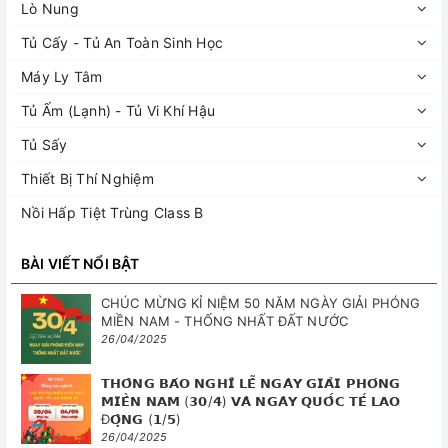
Lò Nung
Tủ Cấy - Tủ An Toàn Sinh Học
Máy Ly Tâm
Tủ Ấm (Lạnh) - Tủ Vi Khí Hậu
Tủ Sấy
Thiết Bị Thí Nghiệm
Nồi Hấp Tiệt Trùng Class B
BÀI VIẾT NỔI BẬT
CHÚC MỪNG KỈ NIỆM 50 NĂM NGÀY GIẢI PHÓNG
MIỀN NAM - THỐNG NHẤT ĐẤT NƯỚC
26/04/2025
𝗧𝗛𝗢̂𝗡𝗚 𝗕𝗔́𝗢 𝗡𝗚𝗛𝗜̉ 𝗟𝗘̂̃ 𝗡𝗚𝗔̀𝗬 𝗚𝗜𝗔̉𝗜 𝗣𝗛𝗢́𝗡𝗚
𝗠𝗜𝗘̂̀𝗡 𝗡𝗔𝗠 (𝟯𝟬/𝟰) 𝗩𝗔̀ 𝗡𝗚𝗔̀𝗬 𝗤𝗨𝗢̂́𝗖 𝗧𝗘̂́ 𝗟𝗔𝗢
Đ𝗢̣̂𝗡𝗚 (𝟭/𝟱)
26/04/2025