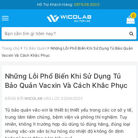
Hỗ Trợ Khách Hàng:
0979.06.5005
0
Toggle
navigation
Trang chủ
Tủ Bảo Quản
Những Lỗi Phổ Biến Khi Sử Dụng Tủ Bảo Quản
Vacxin Và Cách Khắc Phục
Những Lỗi Phổ Biến Khi Sử Dụng Tủ
Bảo Quản Vacxin Và Cách Khắc Phục
ĐĂNG BỞI
WICOLAB
VÀO LÚC 05/08/2025
Tủ bảo quản vắc-xin là thiết bị thiết yếu trong các cơ sở y tế,
trung tâm tiêm chủng, bệnh viện và phòng thí nghiệm. Tuy
nhiên, không ít trường hợp dù dùng tủ đúng hãng, đúng loại
nhưng vắc-xin vẫn bị hư hỏng do nhiệt độ không ổn định