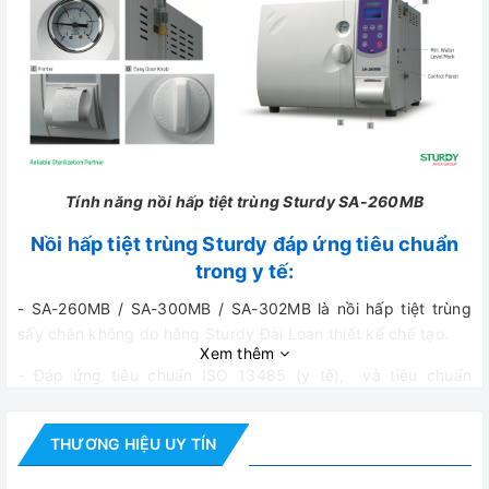
Tính năng nồi hấp tiệt trùng Sturdy SA-260MB
Nồi hấp tiệt trùng Sturdy đáp ứng tiêu chuẩn
trong y tế:
- SA-260MB / SA-300MB / SA-302MB là nồi hấp tiệt trùng
sấy chân không do hãng Sturdy Đài Loan thiết kế chế tạo.
Xem thêm
- Đáp ứng tiêu chuẩn ISO 13485 (y tế), và tiêu chuẩn
93/42/EEC cho thiết bị y tế, tiêu chuẩn 97/23/EC về an toàn
áp suất
THƯƠNG HIỆU UY TÍN
- Đáp ứng tiêu chuẩn Class B Autoclave Sterilizer (theo tiêu