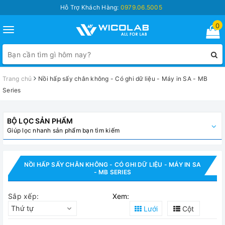
Hỗ Trợ Khách Hàng:
0979.06.5005
0
Toggle
navigation
Trang chủ
Nồi hấp sấy chân không - Có ghi dữ liệu - Máy in SA - MB
Series
BỘ LỌC SẢN PHẨM
Giúp lọc nhanh sản phẩm bạn tìm kiếm
NỒI HẤP SẤY CHÂN KHÔNG - CÓ GHI DỮ LIỆU - MÁY IN SA
- MB SERIES
Sắp xếp:
Xem:
Thứ tự
Lưới
Cột