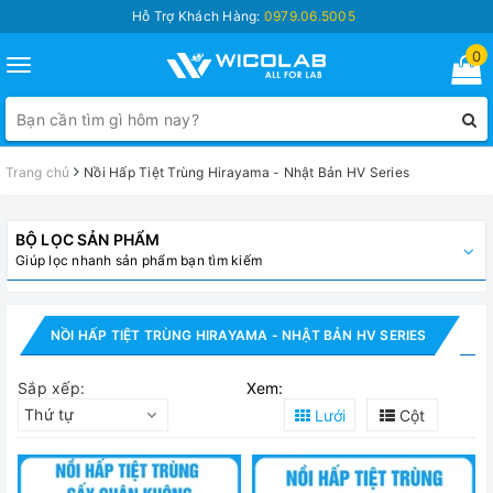
Hỗ Trợ Khách Hàng:
0979.06.5005
0
Toggle
navigation
Trang chủ
Nồi Hấp Tiệt Trùng Hirayama - Nhật Bản HV Series
BỘ LỌC SẢN PHẨM
Giúp lọc nhanh sản phẩm bạn tìm kiếm
NỒI HẤP TIỆT TRÙNG HIRAYAMA - NHẬT BẢN HV SERIES
Sắp xếp:
Xem:
Thứ tự
Lưới
Cột